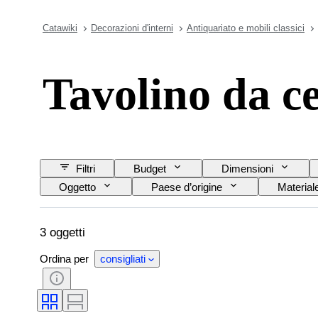
Catawiki
Decorazioni d'interni
Antiquariato e mobili classici
Tavolino da ce
Filtri
Budget
Dimensioni
Oggetto
Paese d’origine
Material
3 oggetti
Ordina per
consigliati