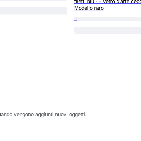
filetti blu - - Vetro d'arte cec
Modello raro
uando vengono aggiunti nuovi oggetti.