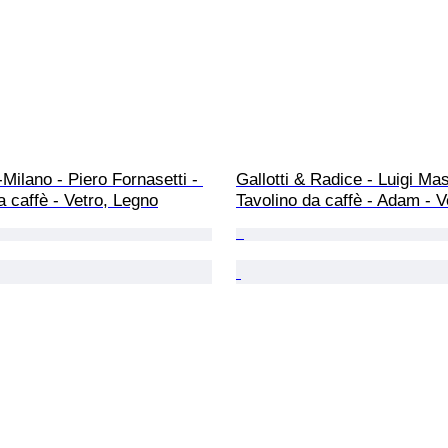
-Milano - Piero Fornasetti - 
Gallotti & Radice - Luigi Mas
a caffè - Vetro, Legno
Tavolino da caffè - Adam - V