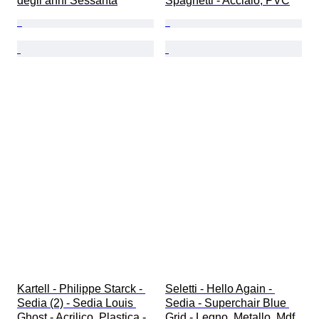
degli anni Sessanta
Spaghetti - Acciaio, PVC
Kartell - Philippe Starck - 
Seletti - Hello Again - 
Sedia (2) - Sedia Louis 
Sedia - Superchair Blue 
Ghost - Acrilico, Plastica - 
Grid - Legno, Metallo, Mdf