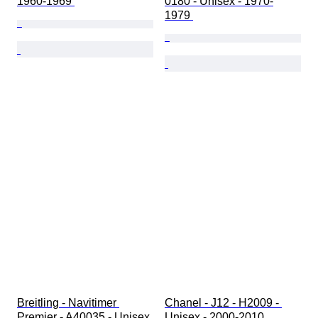
1960-1969 
0180 - Unisex - 1970-
1979 
Breitling - Navitimer 
Chanel - J12 - H2009 - 
Premier - A40035 - Unisex 
Unisex - 2000-2010 