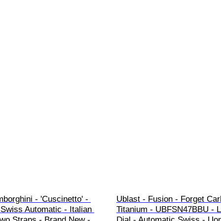
borghini - 'Cuscinetto' - 
Ublast - Fusion - Forget Ca
 Swiss Automatic - Italian 
Titanium - UBFSN47BBU - 
Two Straps - Brand New - 
Dial - Automatic Swiss - Uo