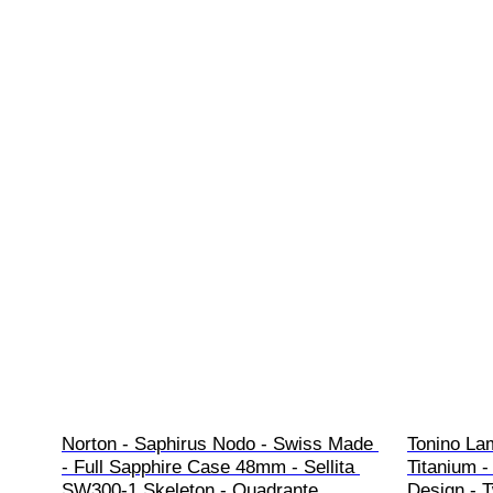
Norton - Saphirus Nodo - Swiss Made 
Tonino Lam
- Full Sapphire Case 48mm - Sellita 
Titanium -
SW300-1 Skeleton - Quadrante 
Design - 