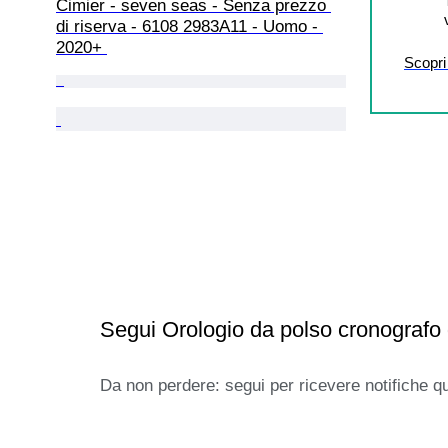
Cimier - seven seas - Senza prezzo 
di riserva - 6108 2983A11 - Uomo - 
2020+ 
Scopri 
Segui Orologio da polso cronografo
Da non perdere: segui per ricevere notifiche q