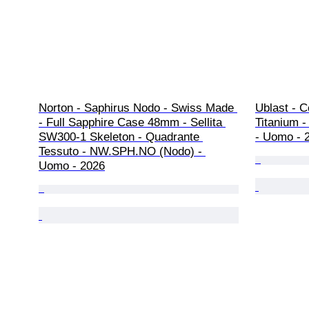
Norton - Saphirus Nodo - Swiss Made 
Ublast - C
- Full Sapphire Case 48mm - Sellita 
Titanium 
SW300-1 Skeleton - Quadrante 
- Uomo - 
Tessuto - NW.SPH.NO (Nodo) - 
Uomo - 2026