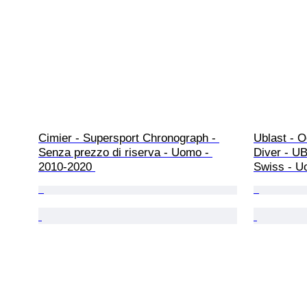
Cimier - Supersport Chronograph - 
Ublast - O
Senza prezzo di riserva - Uomo - 
Diver - U
2010-2020 
Swiss - U