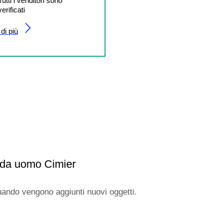
Tutti i venditori sono
verificati
di più
 da uomo Cimier
uando vengono aggiunti nuovi oggetti.