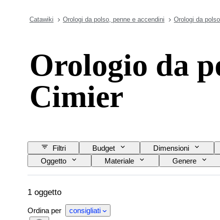
Catawiki
Orologi da polso, penne e accendini
Orologi da polso
Orologio da p
Cimier
Filtri
Budget
Dimensioni
Oggetto
Materiale
Genere
Lunghezza del cinturino dell’orologio
Material
1 oggetto
Ordina per
consigliati