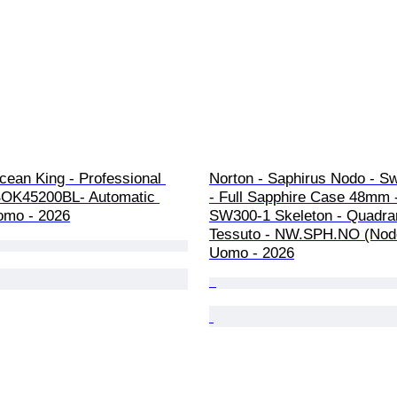
cean King - Professional 
Norton - Saphirus Nodo - S
BOK45200BL- Automatic 
- Full Sapphire Case 48mm - 
omo - 2026
SW300-1 Skeleton - Quadra
Tessuto - NW.SPH.NO (Nodo
Uomo - 2026