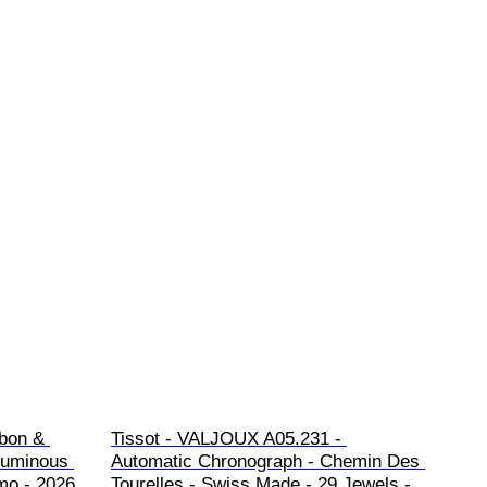
rbon & 
Tissot - VALJOUX A05.231 - 
Luminous 
Automatic Chronograph - Chemin Des 
mo - 2026
Tourelles - Swiss Made - 29 Jewels - 