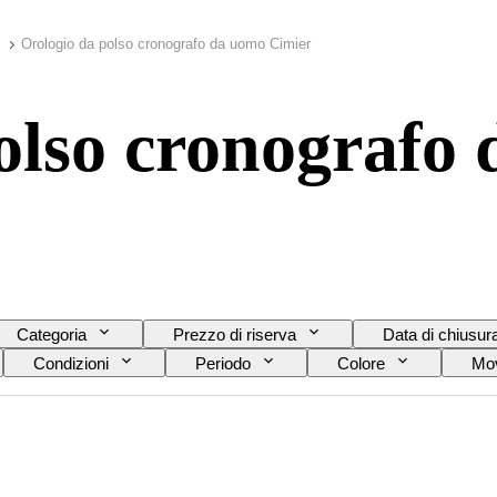
Orologio da polso cronografo da uomo Cimier
olso cronografo
Categoria
Prezzo di riserva
Data di chiusur
Condizioni
Periodo
Colore
Mov
e del cinturino dell’orologio
Diametro della cassa