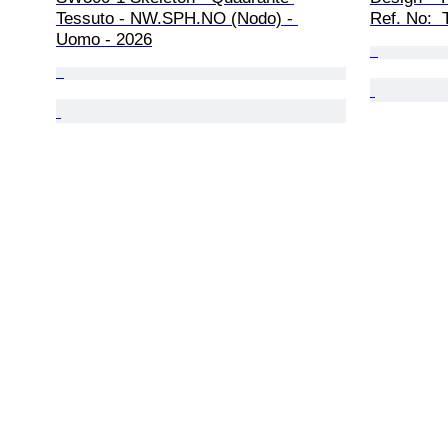
Tessuto - NW.SPH.NO (Nodo) - 
Ref. No: 
Uomo - 2026