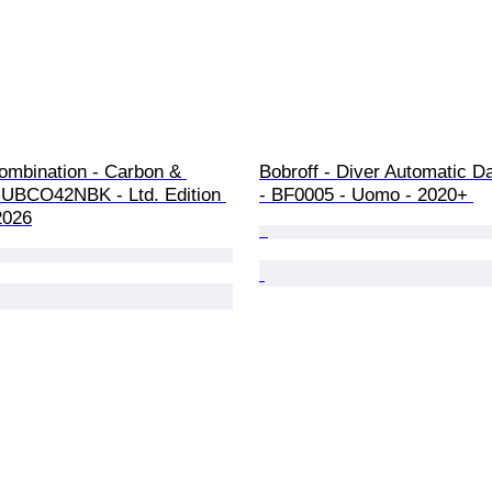
ombination - Carbon & 
Bobroff - Diver Automatic D
- UBCO42NBK - Ltd. Edition 
- BF0005 - Uomo - 2020+ 
2026