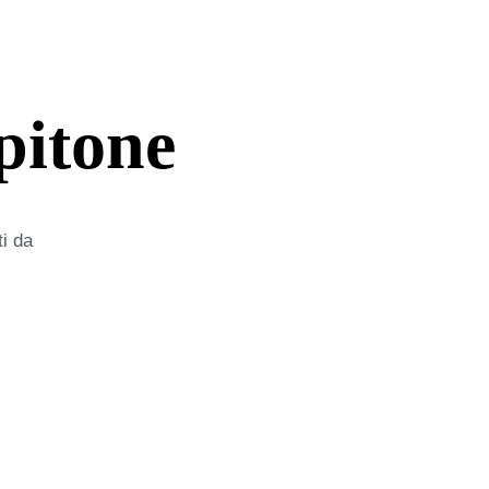
pitone
ti da