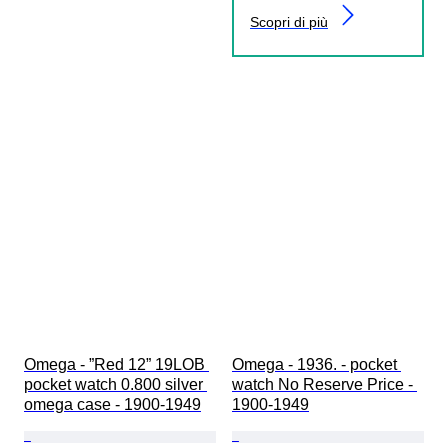
Scopri di più
Omega - ”Red 12” 19LOB 
Omega - 1936. - pocket 
pocket watch 0.800 silver 
watch No Reserve Price - 
omega case - 1900-1949
1900-1949