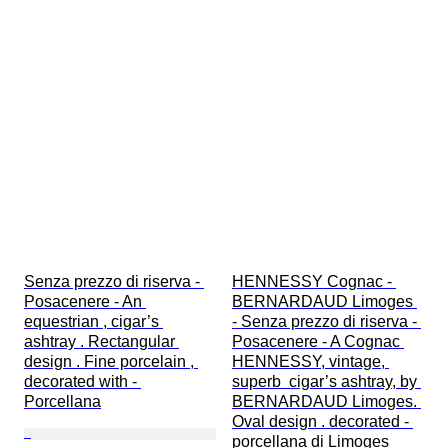
Senza prezzo di riserva - 
HENNESSY Cognac - 
Posacenere - An 
BERNARDAUD Limoges 
equestrian , cigar’s 
- Senza prezzo di riserva - 
ashtray . Rectangular 
Posacenere - A Cognac 
design . Fine porcelain , 
HENNESSY, vintage, 
decorated with - 
superb  cigar’s ashtray, by 
Porcellana
BERNARDAUD Limoges. 
Oval design . decorated - 
porcellana di Limoges