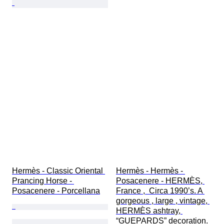
Hermès - Classic Oriental 
Hermès - Hermès - 
Prancing Horse - 
Posacenere - HERMÈS, 
Posacenere - Porcellana
France ,  Circa 1990’s. A 
gorgeous , large , vintage, 
HERMÈS ashtray, 
“GUEPARDS” decoration. 