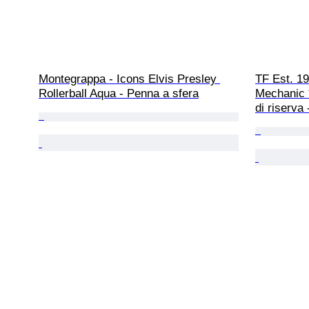
Montegrappa - Icons Elvis Presley 
TF Est. 1
Rollerball Aqua - Penna a sfera
Mechanic *
di riserva