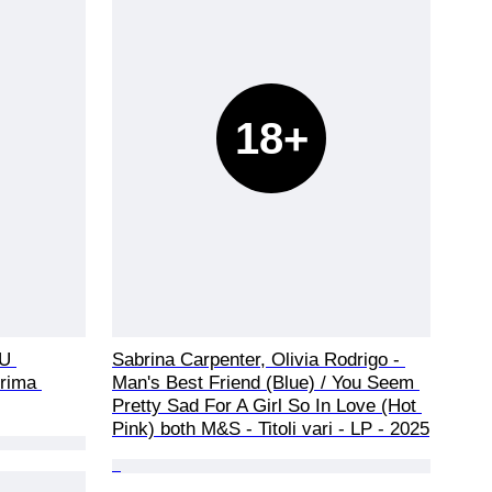
18+
U 
Sabrina Carpenter, Olivia Rodrigo - 
Prima 
Man's Best Friend (Blue) / You Seem 
Pretty Sad For A Girl So In Love (Hot 
Pink) both M&S - Titoli vari - LP - 2025