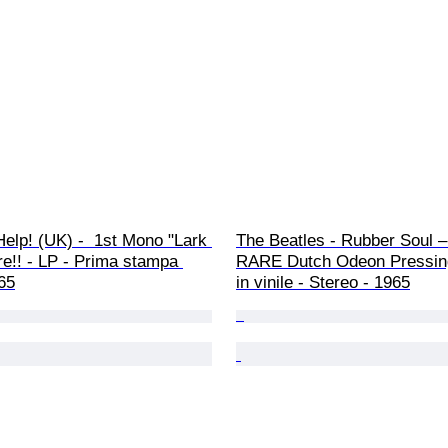
Help! (UK) -  1st Mono "Lark 
The Beatles - Rubber Soul 
re!! - LP - Prima stampa 
RARE Dutch Odeon Pressing
65
in vinile - Stereo - 1965