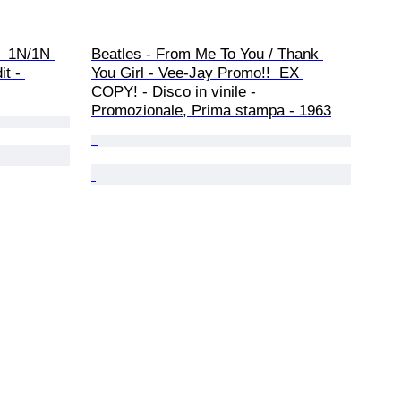
-  1N/1N 
Beatles - From Me To You / Thank 
it - 
You Girl - Vee-Jay Promo!!  EX 
COPY! - Disco in vinile - 
Promozionale, Prima stampa - 1963