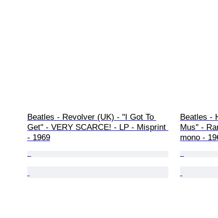
Beatles - Revolver (UK) - "I Got To 
Beatles - 
Get'' - VERY SCARCE! - LP - Misprint 
Mus'' - Ra
- 1969
mono - 19