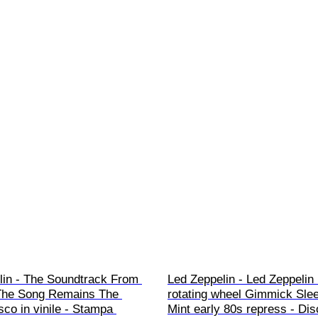
lin - The Soundtrack From 
Led Zeppelin - Led Zeppelin I
The Song Remains The 
rotating wheel Gimmick Slee
co in vinile - Stampa 
Mint early 80s repress - Dis