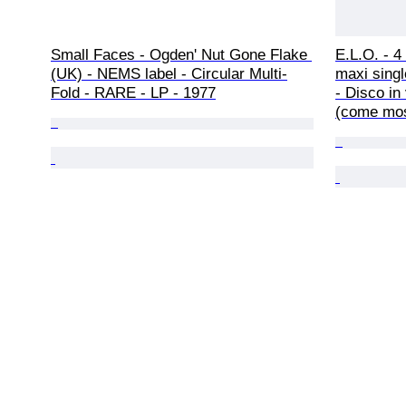
Small Faces - Ogden' Nut Gone Flake 
E.L.O. - 4
(UK) - NEMS label - Circular Multi-
maxi single
Fold - RARE - LP - 1977
- Disco in 
(come most