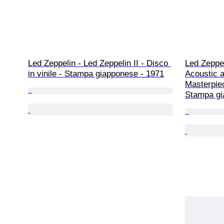
Led Zeppelin - Led Zeppelin II - Disco 
Led Zeppeli
in vinile - Stampa giapponese - 1971
Acoustic 
Masterpie
Stampa gi