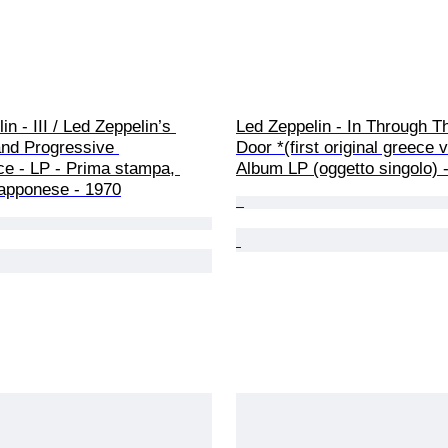
n - III / Led Zeppelin’s 
Led Zeppelin - In Through T
and Progressive 
Door *(first original greece v
ce - LP - Prima stampa, 
Album LP (oggetto singolo) 
apponese - 1970