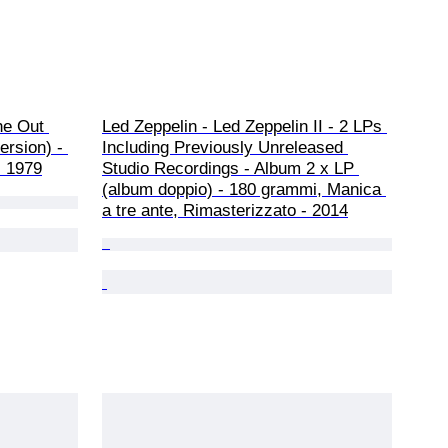
he Out 
Led Zeppelin - Led Zeppelin II - 2 LPs 
ersion) - 
Including Previously Unreleased 
- 1979
Studio Recordings - Album 2 x LP 
(album doppio) - 180 grammi, Manica 
a tre ante, Rimasterizzato - 2014