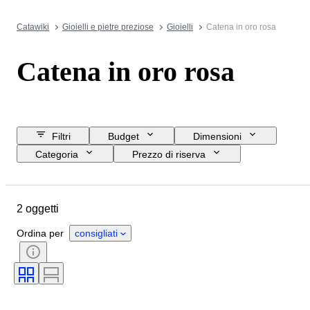
Catawiki
Gioielli e pietre preziose
Gioielli
Catena in oro rosa
Catena in oro rosa
Filtri
Budget
Dimensioni
Categoria
Prezzo di riserva
Data di chiusura
Ubicazione
Oggetto
Paese d’origine
2 oggetti
Materiale
Genere
Condizioni
Periodo
Ordina per
consigliati
Pietra preziosa
Certificato
Titolo
Stile
Taglio
Epoca