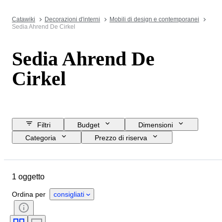
Catawiki
Decorazioni d'interni
Mobili di design e contemporanei
Sedia Ahrend De Cirkel
Sedia Ahrend De
Cirkel
Filtri
Budget
Dimensioni
Categoria
Prezzo di riserva
Data di chiusura
Ubicazione
Marchio
Oggetto
1 oggetto
Paese d’origine
Materiale
Condizioni
Periodo
Stile
Ordina per
consigliati
Epoca
Creatore