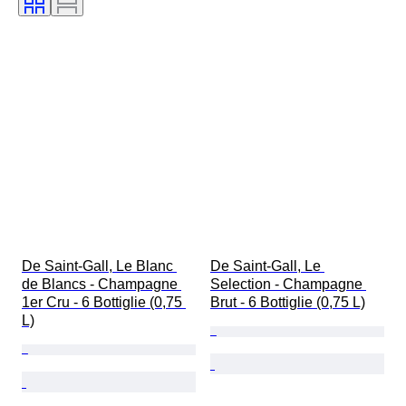
Vitigni
Livello di riempimento del vino
De Saint-Gall, Le Blanc 
De Saint-Gall, Le 
de Blancs - Champagne 
Selection - Champagne 
1er Cru - 6 Bottiglie (0,75 
Brut - 6 Bottiglie (0,75 L)
L)