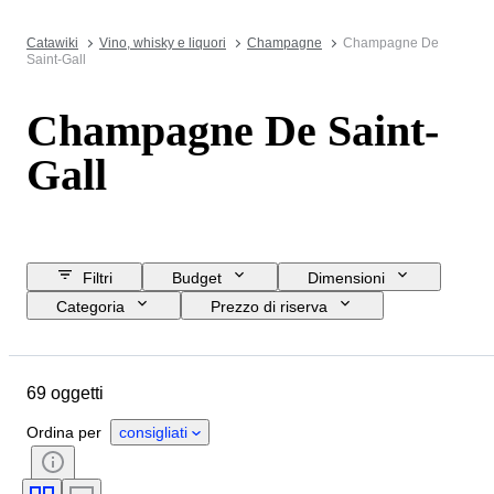
Catawiki
Vino, whisky e liquori
Champagne
Champagne De
Saint-Gall
Champagne De Saint-
Gall
Filtri
Budget
Dimensioni
Categoria
Prezzo di riserva
Data di chiusura
Ubicazione
Marchio
Oggetto
69 oggetti
Paese d’origine
Condizioni
Accessori
Formato della bottiglia
Ordina per
consigliati
Regione vinicola
Denominazione del vino / Classificazione