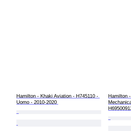
Hamilton - Khaki Aviation - H745110 - 
Hamilton -
Uomo - 2010-2020 
Mechanica
H69500913