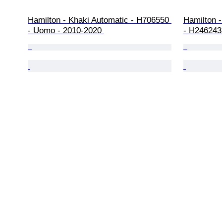
Hamilton - Khaki Automatic - H706550 
Hamilton -
- Uomo - 2010-2020 
- H246243