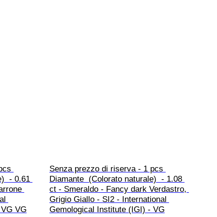
pcs 
Senza prezzo di riserva - 1 pcs 
)  - 0.61 
Diamante  (Colorato naturale)  - 1.08 
arrone 
ct - Smeraldo - Fancy dark Verdastro, 
al 
Grigio Giallo - SI2 - International 
 - VG VG
Gemological Institute (IGI) - VG