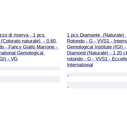
zo di riserva - 1 pcs 
1 pcs Diamante  (Naturale)  -
(Colorato naturale)  - 0.60 
Rotondo - G - VVS1 - Interna
do - Fancy Giallo Marrone - 
Gemological Institute (IGI) 
rnational Gemological 
Diamond (Naturale) - 1,20 ct 
IGI) - VG
rotondo - G - VVS1 - Eccelle
International