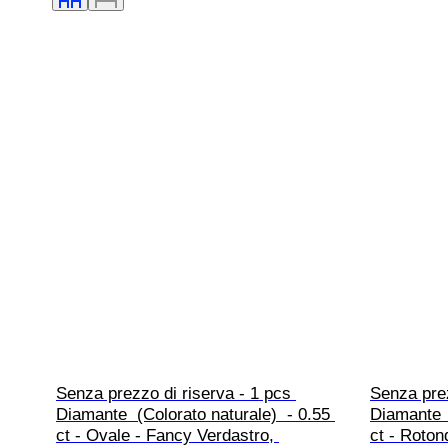
Senza prezzo di riserva - 1 pcs 
Senza prez
Diamante  (Colorato naturale)  - 0.55 
Diamante  
ct - Ovale - Fancy Verdastro, 
ct - Roton