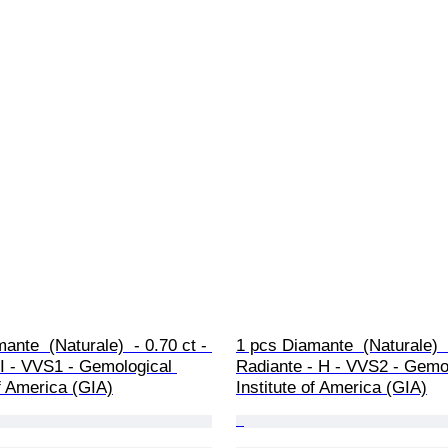
ante  (Naturale)  - 0.70 ct - 
1 pcs Diamante  (Naturale)  -
I - VVS1 - Gemological 
Radiante - H - VVS2 - Gemol
of America (GIA)
Institute of America (GIA)