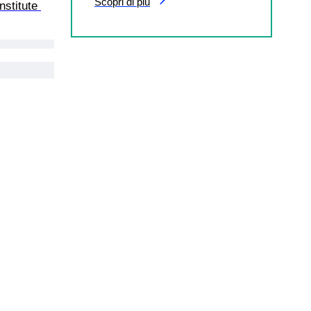
Scopri di più
nstitute 