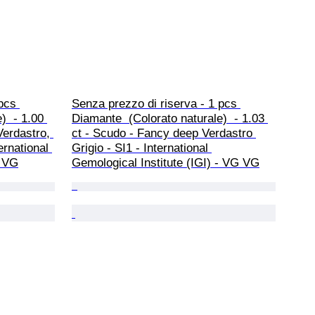
pcs 
Senza prezzo di riserva - 1 pcs 
)  - 1.00 
Diamante  (Colorato naturale)  - 1.03 
Verdastro, 
ct - Scudo - Fancy deep Verdastro 
ernational 
Grigio - SI1 - International 
- VG
Gemological Institute (IGI) - VG VG