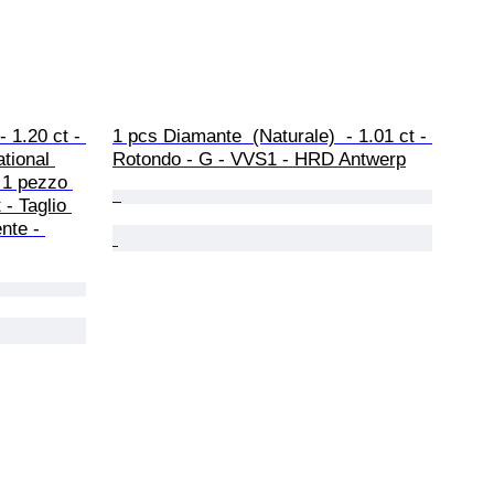
 1.20 ct - 
1 pcs Diamante  (Naturale)  - 1.01 ct - 
tional 
Rotondo - G - VVS1 - HRD Antwerp
- 1 pezzo 
- Taglio 
nte - 