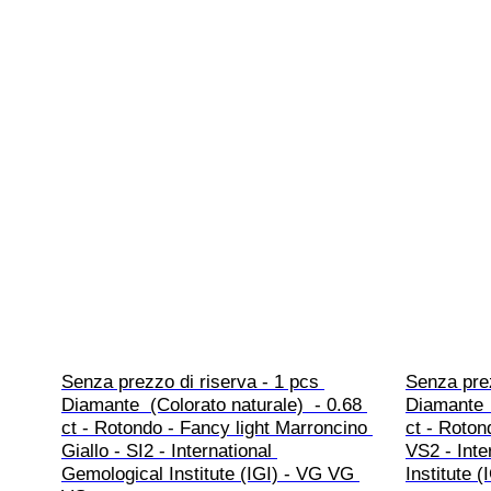
Senza prezzo di riserva - 1 pcs 
Senza prez
Diamante  (Colorato naturale)  - 0.68 
Diamante  
ct - Rotondo - Fancy light Marroncino 
ct - Roton
Giallo - SI2 - International 
VS2 - Inte
Gemological Institute (IGI) - VG VG 
Institute (