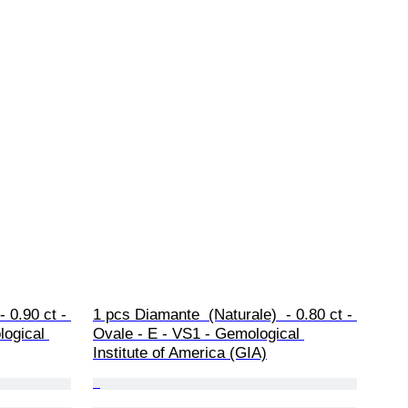
 0.90 ct - 
1 pcs Diamante  (Naturale)  - 0.80 ct - 
ogical 
Ovale - E - VS1 - Gemological 
Institute of America (GIA)