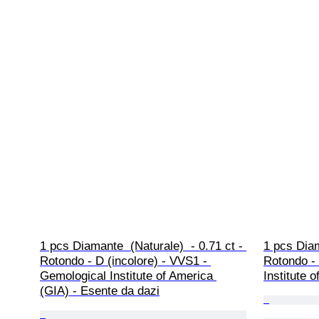
1 pcs Diamante  (Naturale)  - 0.71 ct - 
1 pcs Diam
Rotondo - D (incolore) - VVS1 - 
Rotondo - 
Gemological Institute of America 
Institute 
(GIA) - Esente da dazi