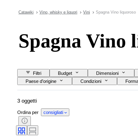
Catawiki
Vino, whisky e liquori
Vini
Spagna Vino liquoroso
Spagna Vino l
Filtri
Budget
Dimensioni
Paese d’origine
Condizioni
Format
Livello di riempimento del vino
3 oggetti
Ordina per
consigliati