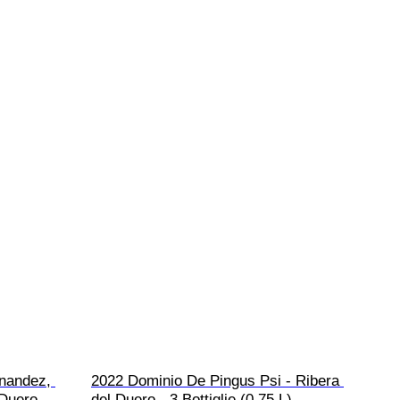
nandez, 
2022 Dominio De Pingus Psi - Ribera 
 Duero 
del Duero - 3 Bottiglie (0,75 L)