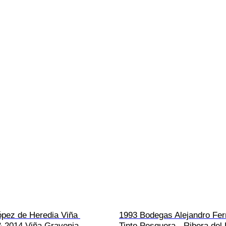
ópez de Heredia Viña 
1993 Bodegas Alejandro Fer
& 2014 Viña Gravonia 
Tinto Pesquera - Ribera del