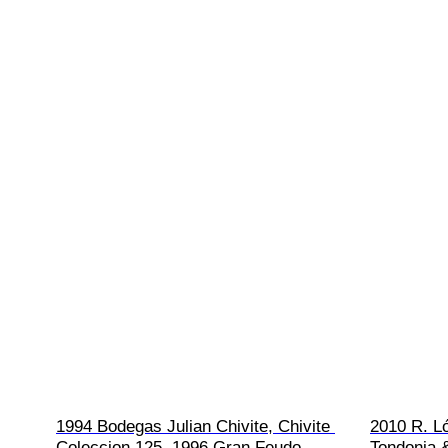
1994 Bodegas Julian Chivite, Chivite 
2010 R. L
Coleccion 125, 1996 Gran Feudo 
Tondonia 