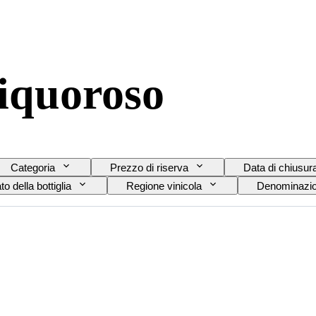
iquoroso
Categoria
Prezzo di riserva
Data di chiusur
o della bottiglia
Regione vinicola
Denominazion