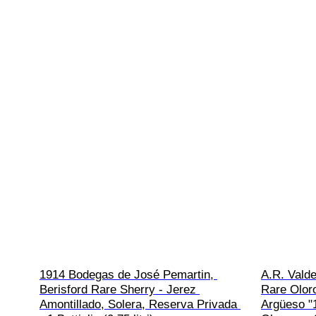
1914 Bodegas de José Pemartin, 
A.R. Valde
Berisford Rare Sherry - Jerez 
Rare Oloro
Amontillado, Solera, Reserva Privada 
Argüeso "