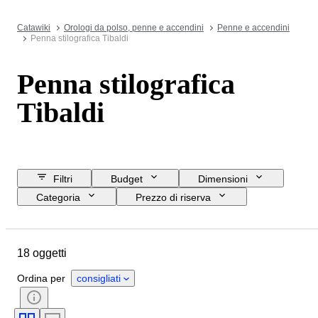
Catawiki
Orologi da polso, penne e accendini
Penne e accendini
Penna stilografica Tibaldi
Penna stilografica
Tibaldi
Filtri
Budget
Dimensioni
Categoria
Prezzo di riserva
Acquista subito
Data di chiusura
Ubicazione
Marchio
18 oggetti
Oggetto
Paese d’origine
Materiale
Condizioni
Ordina per
consigliati
Periodo
Epoca
Misura del pennino