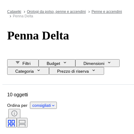
Catawiki
Orologi da polso, penne e accendini
Penne e accendini
Penna Delta
Penna Delta
Filtri
Budget
Dimensioni
Categoria
Prezzo di riserva
Acquista subito
Data di chiusura
Ubicazione
Marchio
10 oggetti
Oggetto
Paese d’origine
Materiale
Condizioni
Ordina per
consigliati
Periodo
Epoca
Misura del pennino