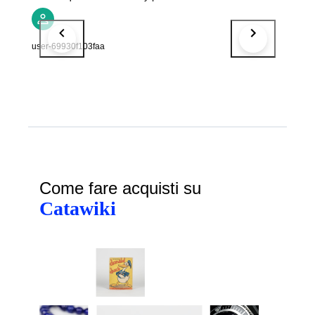
user-69930f103faa
Come fare acquisti su
Catawiki