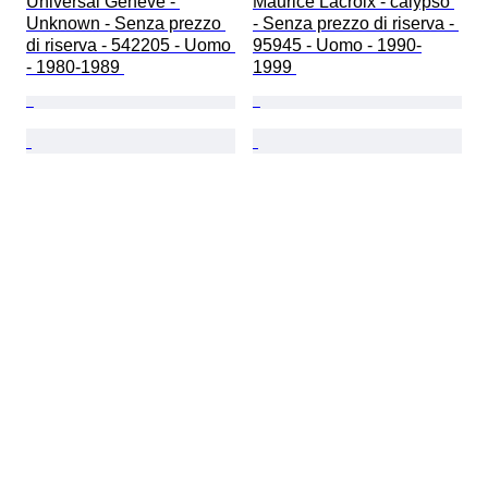
Universal Genève - 
Maurice Lacroix - calypso 
Unknown - Senza prezzo 
- Senza prezzo di riserva - 
di riserva - 542205 - Uomo 
95945 - Uomo - 1990-
- 1980-1989 
1999 