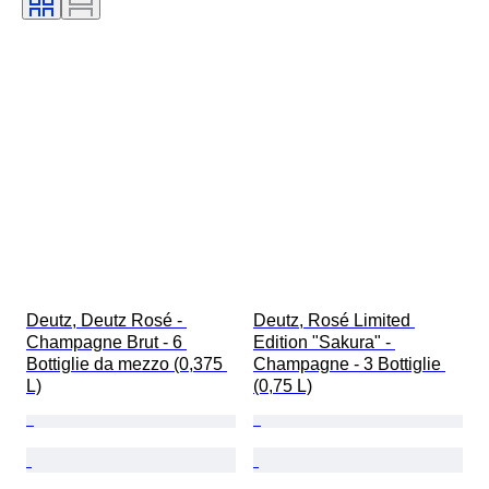
Denominazione del vino / Classificazione
Deutz, Deutz Rosé - 
Deutz, Rosé Limited 
Champagne Brut - 6 
Edition "Sakura" - 
Bottiglie da mezzo (0,375 
Champagne - 3 Bottiglie 
L)
(0,75 L)