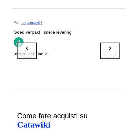
Per
Liquoreux67
Goed verpakt , snelle levering
user-c82cb193bc12
Come fare acquisti su
Catawiki