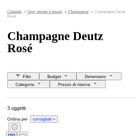
Catawiki
Vino, whisky e liquori
Champagne
Champagne Deutz
Rosé
Champagne Deutz
Rosé
Filtri
Budget
Dimensioni
Categoria
Prezzo di riserva
Data di chiusura
Ubicazione
Marchio
Oggetto
3 oggetti
Paese d’origine
Condizioni
Formato della bottiglia
Ordina per
consigliati
Regione vinicola
Livello di riempimento del vino
Vitigni