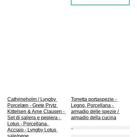
Cathrineholm / Lyngby 
Torretta portaspezie - 
Porcelæn - Grete Prytz 
Legno, Porcellana - 
Kittelsen & Arne Clausen - 
armadio delle spezie / 
Set di saliera e pepiera - 
armadio della cucina
Lotus - Porcellana, 
Acciaio - Lyngby Lotus 
sale/pepe