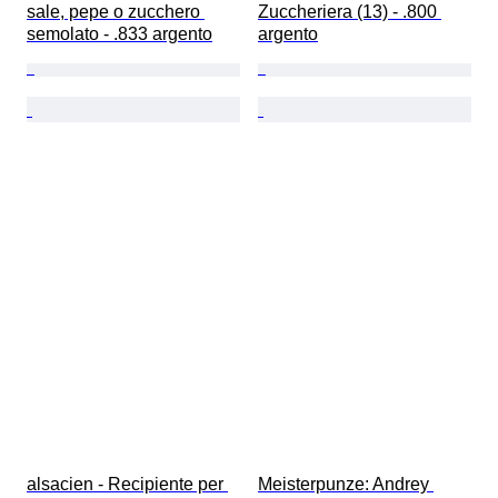
sale, pepe o zucchero 
Zuccheriera (13) - .800 
semolato - .833 argento
argento
alsacien - Recipiente per 
Meisterpunze: Andrey 