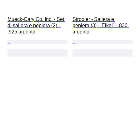
Mueck-Cary Co. Inc. - Set 
Strooier - Saliera e 
di saliera e pepiera (2) - 
pepiera (3) - 'Eikel' - .830 
.925 argento
argento