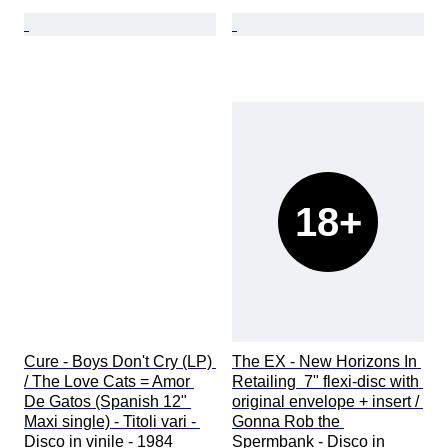
18+
Cure - Boys Don't Cry (LP) 
The EX - New Horizons In 
/ The Love Cats = Amor 
Retailing  7" flexi-disc with 
De Gatos (Spanish 12" 
original envelope + insert / 
Maxi single) - Titoli vari - 
Gonna Rob the 
Disco in vinile - 1984
Spermbank - Disco in 