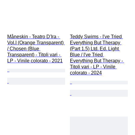
Måneskin - Teatro D'Ira - 
Teddy Swims - I've Tried 
Vol.I (Orange Transparent) 
Everything But Therapy 
/ Chosen (Blue 
(Part 1.5) Ltd. Ed. Light 
Transparent) - Titoli vari - 
Blue / I've Tried 
LP - Vinile colorato - 2021
Everything But Therapy - 
Titoli vari - LP - Vinile 
colorato - 2024