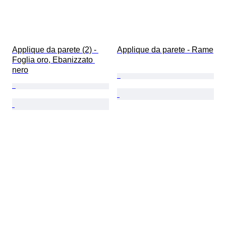
Applique da parete (2) - 
Applique da parete - Rame
Foglia oro, Ebanizzato 
nero