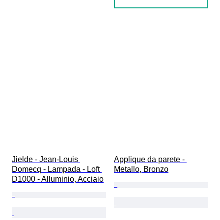
Jielde - Jean-Louis 
Applique da parete - 
Domecq - Lampada - Loft 
Metallo, Bronzo
D1000 - Alluminio, Acciaio