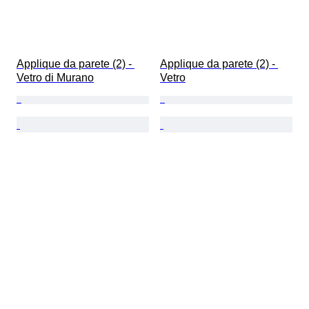
Applique da parete (2) - 
Applique da parete (2) - 
Vetro di Murano
Vetro