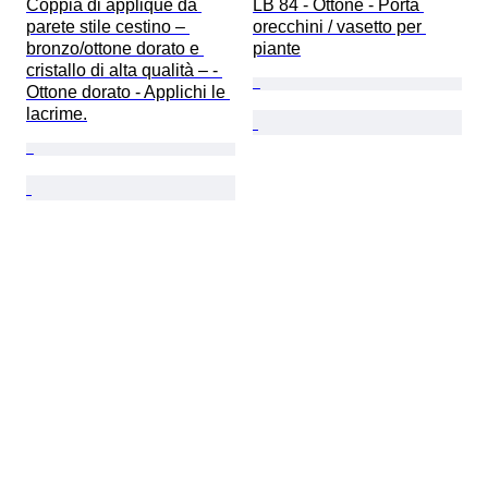
Coppia di applique da 
LB 84 - Ottone - Porta 
parete stile cestino – 
orecchini / vasetto per 
bronzo/ottone dorato e 
piante
cristallo di alta qualità – - 
Ottone dorato - Applichi le 
lacrime.