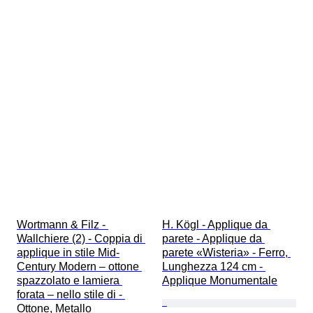
Wortmann & Filz - 
H. Kögl - Applique da 
Wallchiere (2) - Coppia di 
parete - Applique da 
applique in stile Mid-
parete «Wisteria» - Ferro, 
Century Modern – ottone 
Lunghezza 124 cm - 
spazzolato e lamiera 
Applique Monumentale
forata – nello stile di - 
Ottone, Metallo