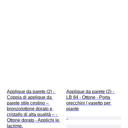
Applique da parete (2) - 
Applique da parete (2) - 
Coppia di applique da 
LB 84 - Ottone - Porta 
parete stile cestino – 
orecchini / vasetto per 
bronzo/ottone dorato e 
piante
cristallo di alta qualità – - 
Ottone dorato - Applichi le 
lacrime.