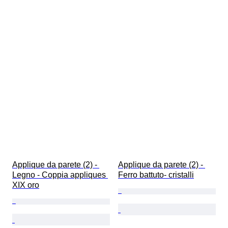
Applique da parete (2) - 
Applique da parete (2) - 
Legno - Coppia appliques 
Ferro battuto- cristalli
XIX oro