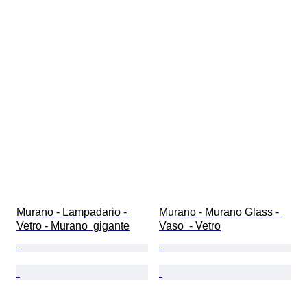
Murano - Lampadario - 
Murano - Murano Glass - 
Vetro - Murano  gigante
Vaso  - Vetro