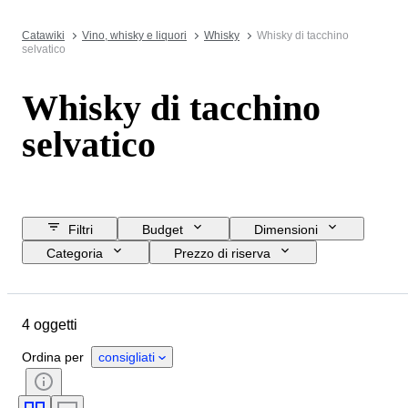
Catawiki
Vino, whisky e liquori
Whisky
Whisky di tacchino
selvatico
Whisky di tacchino
selvatico
Filtri
Budget
Dimensioni
Categoria
Prezzo di riserva
Data di chiusura
Ubicazione
Marchio
Oggetto
4 oggetti
Paese d’origine
Periodo
Formato della bottiglia
Ordina per
consigliati
Elenco delle percentuali di alcool