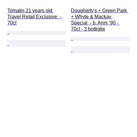
Tomatin 21 years old 
Dougherty's + Green Park 
Travel Retail Exclusive  - 
+ Whyte & Mackay 
70cl
Special  - b. Anni ‘90 - 
70cl - 3 bottiglie