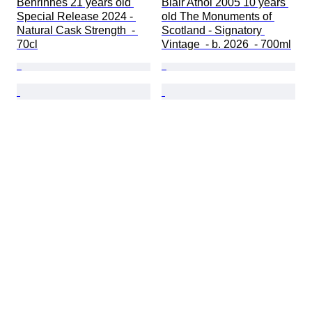
Benrinnes 21 years old 
Blair Athol 2005 10 years 
Special Release 2024 - 
old The Monuments of 
Natural Cask Strength  - 
Scotland - Signatory 
70cl
Vintage  - b. 2026  - 700ml