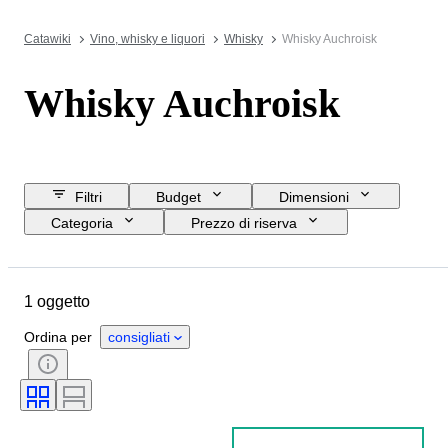
Catawiki
Vino, whisky e liquori
Whisky
Whisky Auchroisk
Whisky Auchroisk
Filtri
Budget
Dimensioni
Categoria
Prezzo di riserva
Data di chiusura
Ubicazione
Marchio
Oggetto
1 oggetto
Paese d’origine
Formato della bottiglia
Elenco delle percentuali di alcool
Ordina per
consigliati
Imbottigliatore