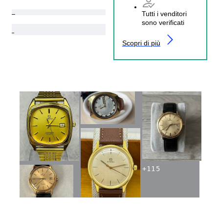
Tutti i venditori
sono verificati
Scopri di più
+
115