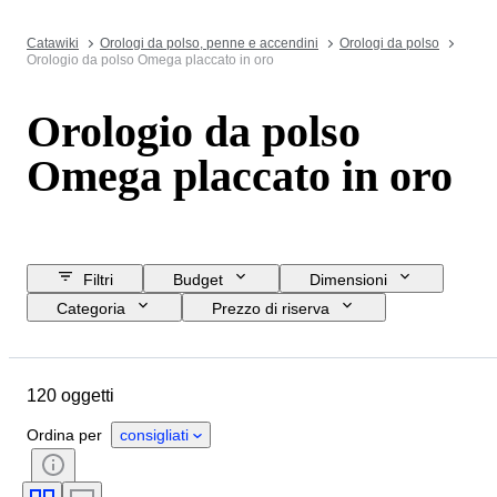
Catawiki
Orologi da polso, penne e accendini
Orologi da polso
Orologio da polso Omega placcato in oro
Orologio da polso
Omega placcato in oro
Filtri
Budget
Dimensioni
Categoria
Prezzo di riserva
Data di chiusura
Ubicazione
Marchio
Oggetto
Materiale
120 oggetti
Genere
Condizioni
Periodo
Colore
Movimento dell'orologio
Ordina per
consigliati
Materiale del cinturino dell’orologio
Lunghezza del cinturino dell’orologio