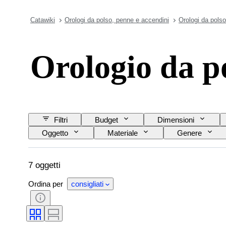
Catawiki
Orologi da polso, penne e accendini
Orologi da polso
Orologio da p
Filtri
Budget
Dimensioni
Oggetto
Materiale
Genere
Lunghezza del cinturino dell’orologio
Material
7 oggetti
Ordina per
consigliati