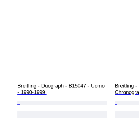
Breitling - Duograph - B15047 - Uomo 
Breitling 
- 1990-1999 
Chronogra