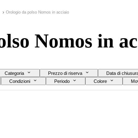
Orologio da polso Nomos in acciaio
olso Nomos in ac
Categoria
Prezzo di riserva
Data di chiusur
Condizioni
Periodo
Colore
Mov
e del cinturino dell’orologio
Diametro della cassa