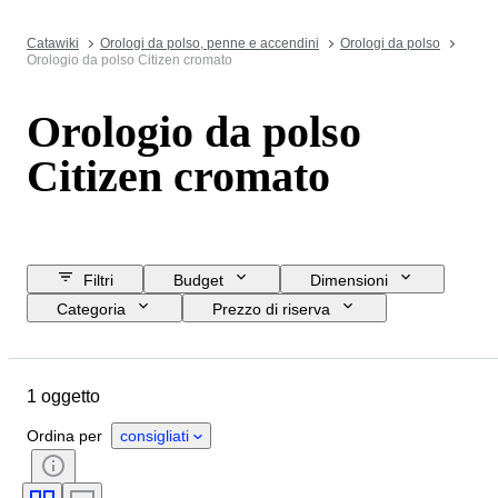
Catawiki
Orologi da polso, penne e accendini
Orologi da polso
Orologio da polso Citizen cromato
Orologio da polso
Citizen cromato
Filtri
Budget
Dimensioni
Categoria
Prezzo di riserva
Data di chiusura
Ubicazione
Marchio
Oggetto
Materiale
1 oggetto
Genere
Condizioni
Periodo
Movimento dell'orologio
Ordina per
consigliati
Diametro della cassa
Materiale del cinturino dell’orologio