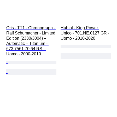
Oris - TT1 - Chronograph - 
Hublot - King Power 
Ralf Schumacher - Limited 
Unico - 701.NE.0127.GR - 
Edition (2330/3004) – 
Uomo - 2010-2020 
Automatic – Titanium - 
673 7561 70 64 RS - 
Uomo - 2000-2010 