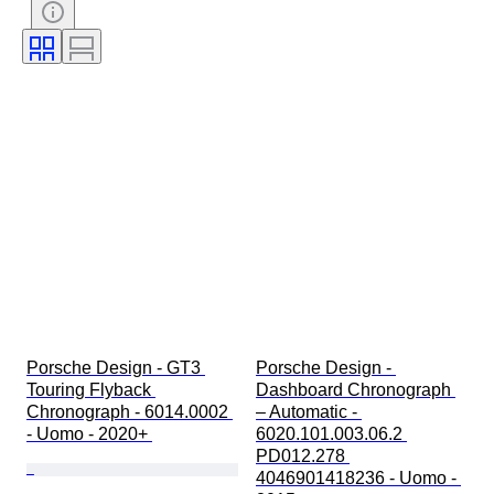
Materiale del cinturino dell’orologio
Diametro della cassa
Porsche Design - GT3 
Porsche Design - 
Touring Flyback 
Dashboard Chronograph 
Chronograph - 6014.0002 
– Automatic - 
- Uomo - 2020+ 
6020.101.003.06.2 
PD012.278 
4046901418236 - Uomo - 