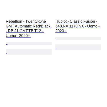
Rebellion - Twenty-One 
Hublot - Classic Fusion - 
GMT Automatic Red/Black 
548.NX.1170.NX - Uomo - 
- RB.21.GMT.TB.T12 - 
2020+ 
Uomo - 2020+ 