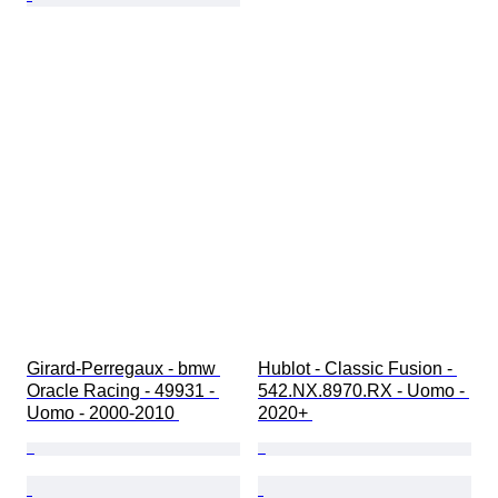
Girard-Perregaux - bmw 
Hublot - Classic Fusion - 
Oracle Racing - 49931 - 
542.NX.8970.RX - Uomo - 
Uomo - 2000-2010 
2020+ 