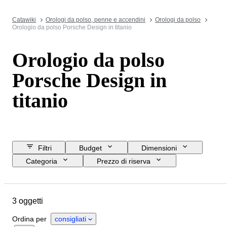
Catawiki
Orologi da polso, penne e accendini
Orologi da polso
Orologio da polso Porsche Design in titanio
Orologio da polso
Porsche Design in
titanio
Filtri
Budget
Dimensioni
Categoria
Prezzo di riserva
Data di chiusura
Ubicazione
Marchio
Oggetto
Materiale
3 oggetti
Genere
Condizioni
Periodo
Colore
Movimento dell'orologio
Ordina per
consigliati
Lunghezza del cinturino dell’orologio