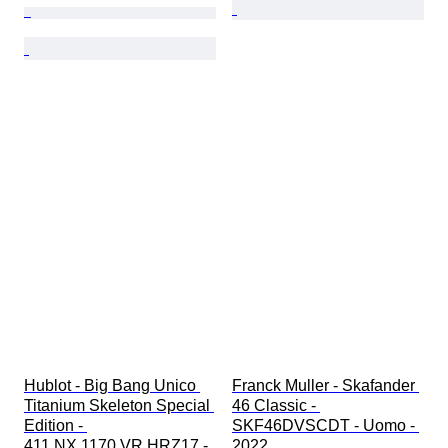
Hublot - Big Bang Unico 
Franck Muller - Skafander 
Titanium Skeleton Special 
46 Classic - 
Edition - 
SKF46DVSCDT - Uomo - 
411.NX.1170.VR.HRZ17 - 
2022