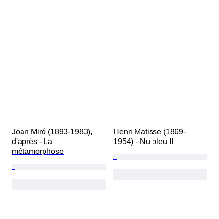
Joan Miró (1893-1983), 
Henri Matisse (1869-
d'après - La 
1954) - Nu bleu II
métamorphose