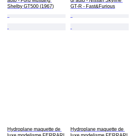
auto - Ford Mustang 
di auto - Nissan Skyline 
Shelby GT500 (1967)
GT-R - Fast&Furious
Hydroplane maquette de 
Hydroplane maquette de 
luxe modelisme FERRARI 
luxe modelisme FERRARI 