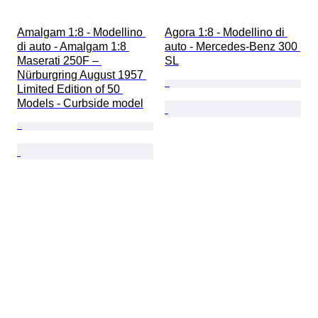
Amalgam 1:8 - Modellino 
Agora 1:8 - Modellino di 
di auto - Amalgam 1:8 
auto - Mercedes-Benz 300 
Maserati 250F – 
SL
Nürburgring August 1957 
Limited Edition of 50 
Models - Curbside model