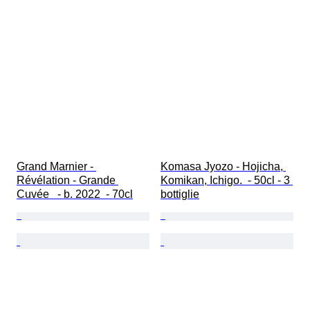
Grand Marnier - 
Komasa Jyozo - Hojicha, 
Révélation - Grande 
Komikan, Ichigo.  - 50cl - 3 
Cuvée   - b. 2022  - 70cl
bottiglie