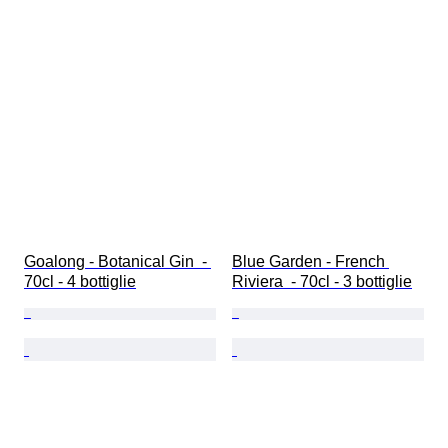
Goalong - Botanical Gin  - 
Blue Garden - French 
70cl - 4 bottiglie
Riviera  - 70cl - 3 bottiglie