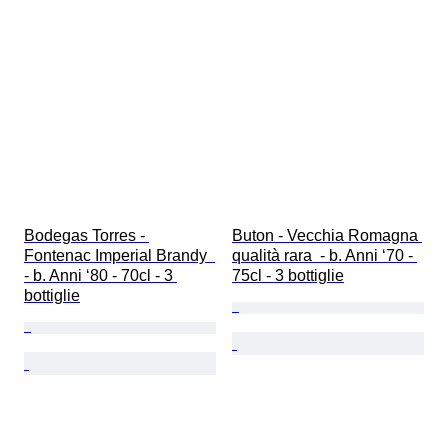
Bodegas Torres - 
Buton - Vecchia Romagna 
Fontenac Imperial Brandy  
qualità rara  - b. Anni ‘70 - 
- b. Anni ‘80 - 70cl - 3 
75cl - 3 bottiglie
bottiglie