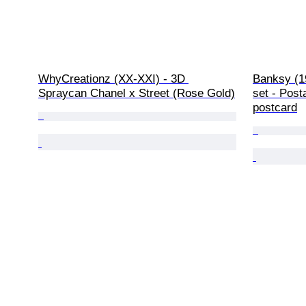
WhyCreationz (XX-XXI) - 3D 
Banksy (1
Spraycan Chanel x Street (Rose Gold)
set - Pos
postcard