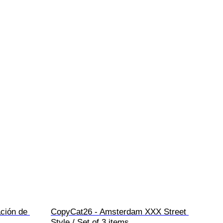
ción de 
CopyCat26 - Amsterdam XXX Street 
Style / Set of 3 items