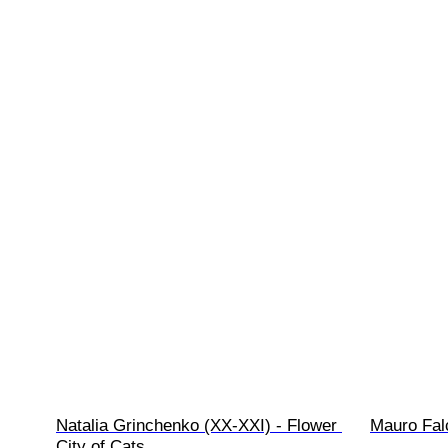
Natalia Grinchenko (XX-XXI) - Flower 
Mauro Falc
City of Cats