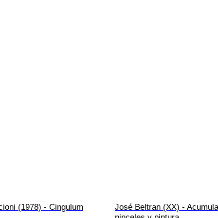
ioni (1978) - Cingulum
José Beltran (XX) - Acumula
pinceles y pintura