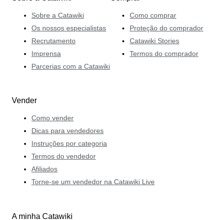
dos compradores e vendedores da Catawiki.
Sobre a Catawiki
Como comprar
Os nossos especialistas
Proteção do comprador
Recrutamento
Catawiki Stories
Imprensa
Termos do comprador
Parcerias com a Catawiki
Vender
Como vender
Dicas para vendedores
Instruções por categoria
Termos do vendedor
Afiliados
Torne-se um vendedor na Catawiki Live
A minha Catawiki