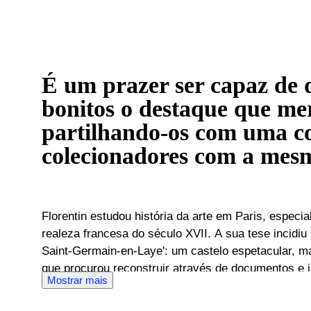
É um prazer ser capaz de d
bonitos o destaque que me
partilhando-os com uma 
colecionadores com a mes
Florentin estudou história da arte em Paris, especia
realeza francesa do século XVII. A sua tese incidiu
Saint-Germain-en-Laye': um castelo espetacular, m
que procurou reconstruir através de documentos e i
Mostrar mais
reconstituição das mesas ornamentadas da realeza 
pelos objetos decorativos. Foi então que Florentin