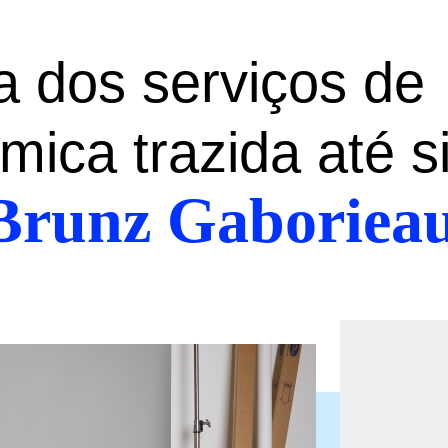
da dos serviços de
ica trazida até s
 Brunz Gaboriea