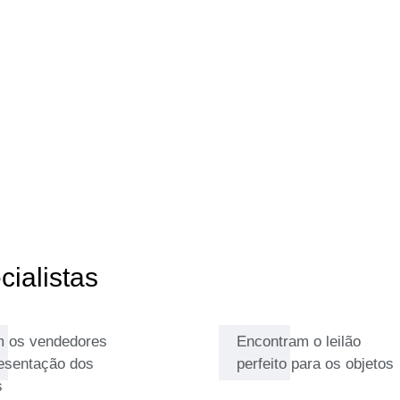
es de se estabelecer em
ecorativos da Idade de Ouro
nto está a trabalhar levaram-no
amento de serviços de mesa e
remesa em porcelana idêntico
de sair do forno - trazendo-lhe
durante a sua infância. É
rentin no seu trabalho: a
la sua artesania, mas também
igos e a família. Se quer
lhosos leilões, criados com um
ialistas
 os vendedores
Encontram o leilão
esentação dos
perfeito para os objetos
s