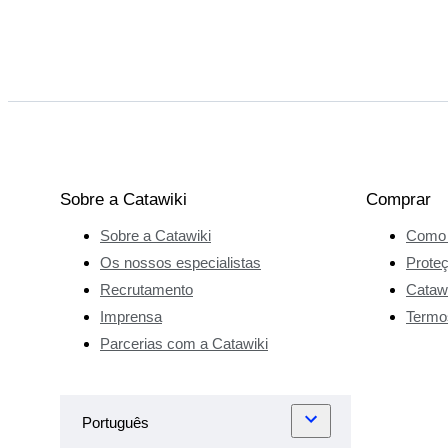
castelo
espetacular,
mas em grande
parte demolido,
que procurou
reconstruir
através de
documentos e
Sobre a Catawiki
Comprar
inventários
Sobre a Catawiki
Como 
antigos. A
reconstituição
Os nossos especialistas
Prote
das mesas
Recrutamento
Catawi
ornamentadas
Imprensa
Termo
da realeza
Parcerias com a Catawiki
despertou o
seu interesse
pelos objetos
decorativos.