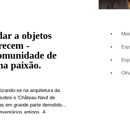
ar a objetos
Mes
recem -
Esp
comunidade de
Esp
ma paixão.
Olh
lizando-se na arquitetura da
 sobre o 'Château-Neuf de
as em grande parte demolido,
nventários antigos. A
despertou o seu interesse
 se mudou para Londres para