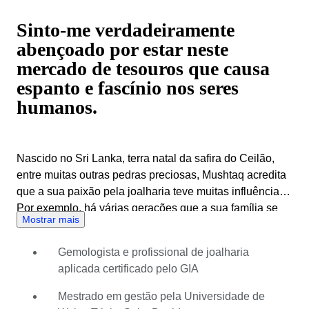
Sinto-me verdadeiramente
abençoado por estar neste
mercado de tesouros que causa
espanto e fascínio nos seres
humanos.
Nascido no Sri Lanka, terra natal da safira do Ceilão,
entre muitas outras pedras preciosas, Mushtaq acredita
que a sua paixão pela joalharia teve muitas influências.
Por exemplo, há várias gerações que a sua família se
Mostrar mais
dedica ao comércio de pedras preciosas e joalharia.
Quando era criança, o seu avô contava-lhe histórias
Gemologista e profissional de joalharia
sobre pedras preciosas e as suas energias. Essas
aplicada certificado pelo GIA
histórias suscitaram em si uma profunda admiração pela
beleza espantosa das pedras preciosas, pelo processo
Mestrado em gestão pela Universidade de
da sua criação e pela conectividade das suas energias.