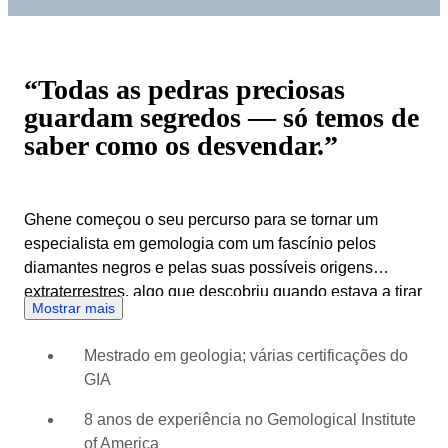
“Todas as pedras preciosas
guardam segredos — só temos de
saber como os desvendar.”
Ghene começou o seu percurso para se tornar um
especialista em gemologia com um fascínio pelos
diamantes negros e pelas suas possíveis origens
extraterrestres, algo que descobriu quando estava a tirar
Mostrar mais
o mestrado de geologia. Essa curiosidade levou-o a
uma carreira no Gemological Institute of America (GIA),
Mestrado em geologia; várias certificações do
onde passou 8 anos a trabalhar como avaliador de
GIA
diamantes e, mais tarde, enquanto instrutor, a ensinar
gemologia pela Índia. Com uma vasta experiência em
8 anos de experiência no Gemological Institute
diamantes e conhecimentos práticos na identificação de
of America