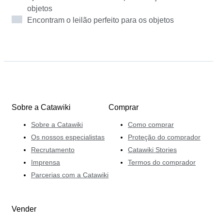
análise cuidadosa de relatórios e mentalidade focada
objetos
no comprador, combinando um vasto saber académico
Encontram o leilão perfeito para os objetos
com uma paixão genuína por partilhar conhecimento e
integridade no mercado das pedras preciosas.
Sobre a Catawiki
Comprar
Sobre a Catawiki
Como comprar
Os nossos especialistas
Proteção do comprador
Recrutamento
Catawiki Stories
Imprensa
Termos do comprador
Parcerias com a Catawiki
Vender