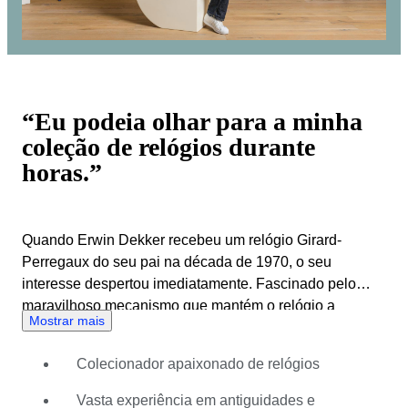
“Eu podeia olhar para a minha
coleção de relógios durante
horas.”
Quando Erwin Dekker recebeu um relógio Girard-
Perregaux do seu pai na década de 1970, o seu
interesse despertou imediatamente. Fascinado pelo
maravilhoso mecanismo que mantém o relógio a
Mostrar mais
funcionar, fez alguma pesquisa e comprou mais
relógios. Devido a isto, ficou mais interessado em arte e
Colecionador apaixonado de relógios
antiguidades de uma forma abrangente e ficou viciado
em negociação. Na década de 1980, Erwin Dekker
Vasta experiência em antiguidades e