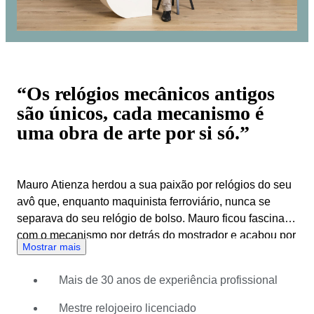
“Os relógios mecânicos antigos
são únicos, cada mecanismo é
uma obra de arte por si só.”
Mauro Atienza herdou a sua paixão por relógios do seu
avô que, enquanto maquinista ferroviário, nunca se
separava do seu relógio de bolso. Mauro ficou fascinado
com o mecanismo por detrás do mostrador e acabou por
Mostrar mais
começar uma coleção. A sua coleção cresceu
rapidamente graças a mercados, feiras e trocas com
Mais de 30 anos de experiência profissional
amigos e, quando chegou a altura de escolher um
curso, Mauro Atienza sabia que o seu destino era
Mestre relojoeiro licenciado