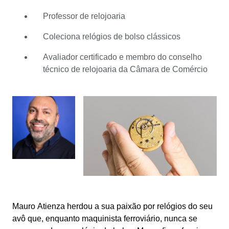
aprender a ser relojoeiro. Estudou em Itália e
especializou-se na Suíça como mestre relojoeiro.
Professor de relojoaria
Trabalhou depois em várias empresas de fabricação de
Coleciona relógios de bolso clássicos
relógios e é professor de relojoaria há mais de cinco
anos. Um relojoeiro experiente como Mauro Atienza
Avaliador certificado e membro do conselho
enquadra-se perfeitamente na Catawiki. É com grande
técnico de relojoaria da Câmara de Comércio
prazer que ele analisa os lotes submetidos, estudando a
mecânica ao pormenor para determinar a qualidade da
relojoaria. Para além dos relógios de bolso, dedica-se
também aos relógios exclusivos e aos leilões de Rolex.
Afinal de contas, os italianos gostam de joalharia
estilosa. Com estes conhecimentos bem presentes,
Mauro Atienza sabe exatamente como organizar os
seus leilões para agradar a todos os aficionados.
Mauro Atienza herdou a sua paixão por relógios do seu
avô que, enquanto maquinista ferroviário, nunca se