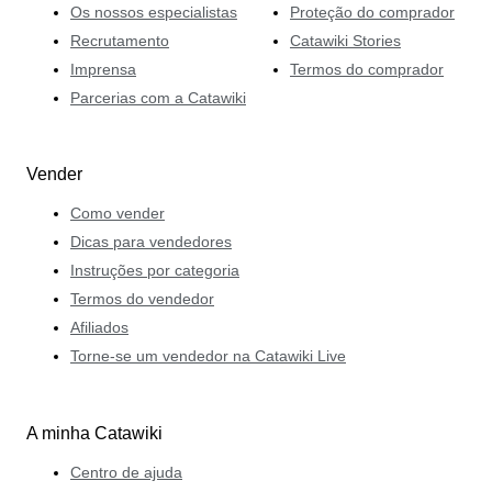
olho apurado para os detalhes. A sua experiência
Os nossos especialistas
Proteção do comprador
transmite confiança aos colecionadores, consolidando a
Recrutamento
Catawiki Stories
sua reputação na área. Desde a sua primeira Praktica
Imprensa
Termos do comprador
até aos seus trabalhos como fotógrafo, colecionador e
Parcerias com a Catawiki
especialista, a dedicação de Edwin ao longo de toda
uma vida faz a ponte entre o rico legado da fotografia
analógica e a inovação digital. Partilha os seus
Vender
conhecimentos tanto com profissionais como com
Como vender
principiantes.
Dicas para vendedores
Instruções por categoria
Termos do vendedor
Afiliados
Torne-se um vendedor na Catawiki Live
A minha Catawiki
Centro de ajuda