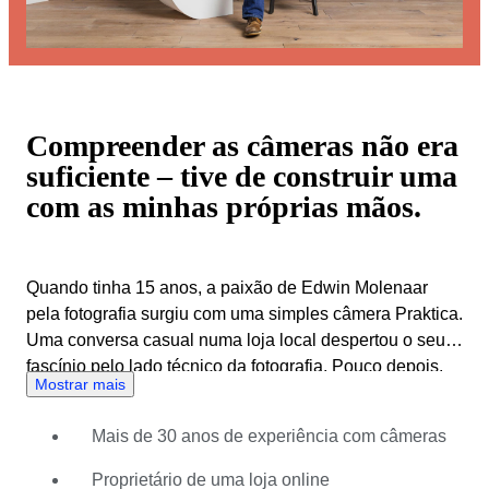
Compreender as câmeras não era
suficiente – tive de construir uma
com as minhas próprias mãos.
Quando tinha 15 anos, a paixão de Edwin Molenaar
pela fotografia surgiu com uma simples câmera Praktica.
Uma conversa casual numa loja local despertou o seu
fascínio pelo lado técnico da fotografia. Pouco depois,
Mostrar mais
começou a trabalhar a tempo parcial nessa loja.
Lançou-se de cabeça. Aprendeu. Absorveu todos os
Mais de 30 anos de experiência com câmeras
pormenores. Esta experiência levou-o a estudar
fotografia na escola de arte e mais tarde na
Proprietário de uma loja online