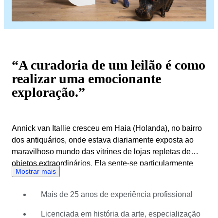
“A curadoria de um leilão é como
realizar uma emocionante
exploração.”
Annick van Itallie cresceu em Haia (Holanda), no bairro
dos antiquários, onde estava diariamente exposta ao
maravilhoso mundo das vitrines de lojas repletas de
objetos extraordinários. Ela sente-se particularmente
Mostrar mais
fascinada pela forma como os objetos são apresentados
e como esses objetos se podem complementar e
Mais de 25 anos de experiência profissional
potenciar. Portanto, estudar História da Arte, com uma
especialização em museologia, foi a escolha perfeita
Licenciada em história da arte, especialização