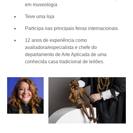
para ela. Depois de trabalhar num museu nos EUA,
em museologia
trabalhou por um breve período de tempo como artista
de adereços de filmes na Holanda. Durante 12 anos,
Teve uma loja
trabalhou como avaliadora/especialista e chefe do
Participa nas principais feiras internacionais
departamento de Arte Aplicada de uma bem conhecida
e conceituada casa de leilões tradicional (Glerum
12 anos de experiência como
Auctioneers). Depois, Annick van Itallie abriu a sua
avaliadora/especialista e chefe do
própria loja no Spiegelgracht em Amesterdão. Ela
departamento de Arte Aplicada de uma
refere-se à sua loja como o seu “Armário das
conhecida casa tradicional de leilões.
curiosidades”. Agora a loja já está fechada, mas ela
continua a visitar feiras internacionais de arte com o seu
armário das curiosidades. E com grande sucesso. Na
Catawiki, Annick van Itallie pode combinar o seu
conhecimento e criatividade na perfeição. Com a sua
experiência como avaliadora e vendedora, consegue
estimar o valor dos lotes e sabe quais os objetos que os
colecionadores adoram. Portanto, assegura que os seus
leilões incluem uma vasta gama de objetos, desde que
sejam de elevada qualidade, autênticos e originais.