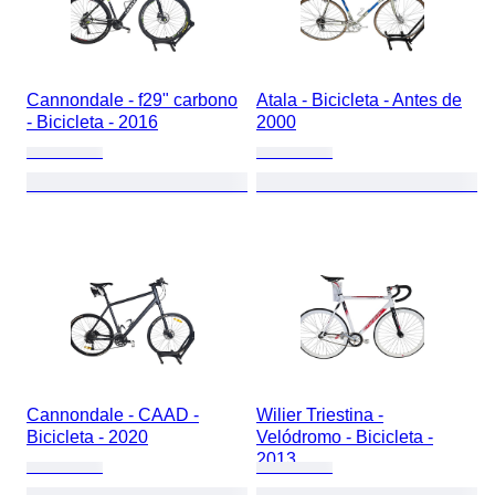
Cannondale - f29" carbono
Atala - Bicicleta - Antes de
- Bicicleta - 2016
2000
Cannondale - CAAD -
Wilier Triestina -
Bicicleta - 2020
Velódromo - Bicicleta -
2013