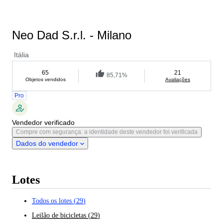
Neo Dad S.r.l. - Milano
Itália
65
21
85,71%
Objetos vendidos
Avaliações
Pro
Vendedor verificado
Compre com segurança: a identidade deste vendedor foi verificada
Dados do vendedor
Lotes
Todos os lotes
(
29
)
Leilão de bicicletas
(
29
)