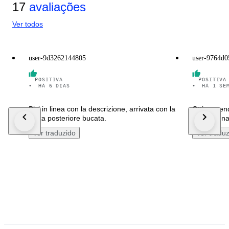
17
avaliações
Ver todos
user-9d3262144805
user-9764d
POSITIVA
POSITIVA
•
HÁ 6 DIAS
•
HÁ 1 SE
Bici in linea con la descrizione, arrivata con la
Ottimo vend
ruota posteriore bucata.
appassionat
Ver traduzido
Ver tradu