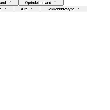
and
Oprindelsesland
e
Æra
Køkkenknivstype