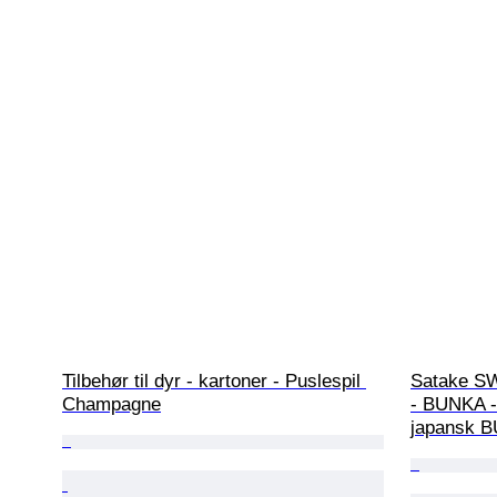
Tilbehør til dyr - kartoner - Puslespil 
Satake S
Champagne
- BUNKA - 
japansk 