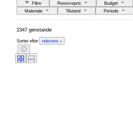
Filtre
Reservepris
Budget
Materiale
Tilstand
Periode
Dekor
Kunstner
Original/ kopi
2347 genstande
Sorter efter
relevans