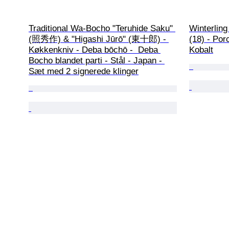
Traditional Wa-Bocho "Teruhide Saku" 
Winterling
(照秀作) & "Higashi Jūrō" (東十郎) - 
(18) - Por
Køkkenkniv - Deba bōchō -  Deba 
Kobalt
Bocho blandet parti - Stål - Japan - 
Sæt med 2 signerede klinger