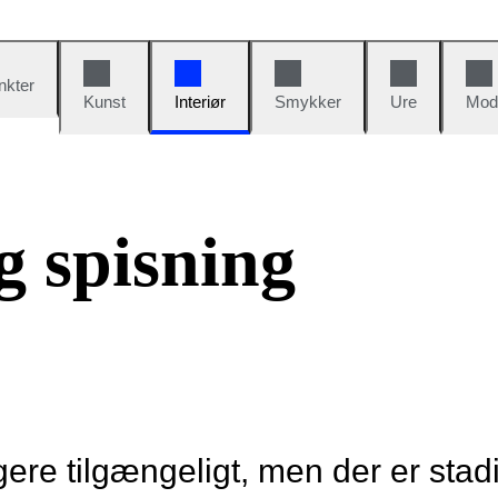
nkter
Kunst
Interiør
Smykker
Ure
Mod
 spisning
re tilgængeligt, men der er stad