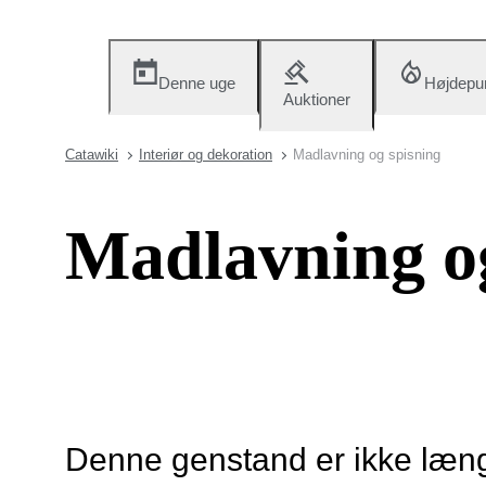
Denne uge
Højdepu
Auktioner
Catawiki
Interiør og dekoration
Madlavning og spisning
Madlavning og
Denne genstand er ikke længe