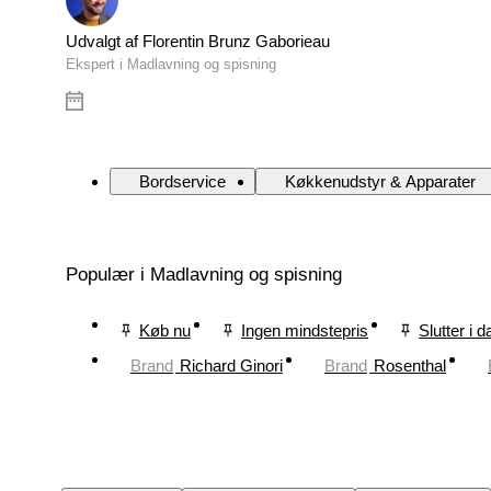
Udvalgt af Florentin Brunz Gaborieau
Ekspert i Madlavning og spisning
Bordservice
Køkkenudstyr & Apparater
Populær i Madlavning og spisning
Køb nu
Ingen mindstepris
Slutter i d
Brand
Richard Ginori
Brand
Rosenthal