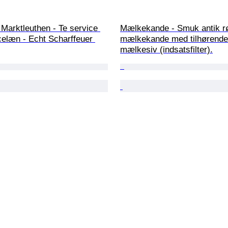
 Marktleuthen - Te service 
Mælkekande - Smuk antik r
celæn - Echt Scharffeuer 
mælkekande med tilhørende
mælkesiv (indsatsfilter).