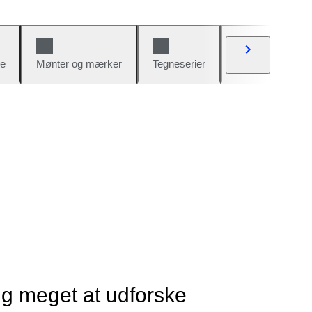
e
Mønter og mærker
Tegneserier
Biler og cykler
ig meget at udforske