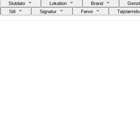
Slutdato
Lokation
Brand
Genst
Stil
Signatur
Farve
Tøjstørrels
Solgt af
Skaber
Model