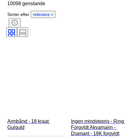
10098 genstande
Sten
Certificering
Finhed
Stil
Snit
Klarhed
Sorter efter
relevans
Farvekategori
Præcis farve
Størrelse på genstand
Ædelstensgennemsigtighed
Behandling
Diamanttype
Perleglans
Æra
Fancy farveintensitet
Fancy farveovertone
Armbånd - 18 kraat 
Ingen mindstepris - Ring 
Gulguld
Forgyldt Akvamarin - 
Diamant - 18K forgyldt