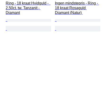
Ring - 18 kraat Hvidguld -  
Ingen mindstepris - Ring - 
2.50ct. tw. Tanzanit - 
18 kraat Rosaguld 
Diamant
Diamant (Natur) 