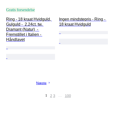
Gratis forsendelse
Ring - 18 kraat Hvidguld, 
Ingen mindstepris - Ring - 
Gulguld -  2.24ct. tw. 
18 kraat Hvidguld
Diamant (Natur)  - 
Fremstillet i Italien - 
Håndlavet
Næste
1
2
3
…
100