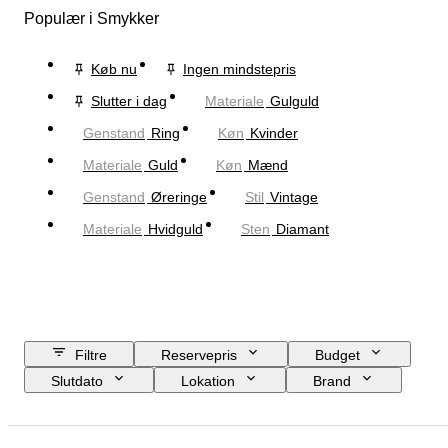
Populær i Smykker
Køb nu
Ingen mindstepris
Slutter i dag
Materiale
Gulguld
Genstand
Ring
Køn
Kvinder
Materiale
Guld
Køn
Mænd
Genstand
Øreringe
Stil
Vintage
Materiale
Hvidguld
Sten
Diamant
Filtre
Reservepris
Budget
Slutdato
Lokation
Brand
Genstand
Oprindelsesland
Materiale
Køn
Tilstand