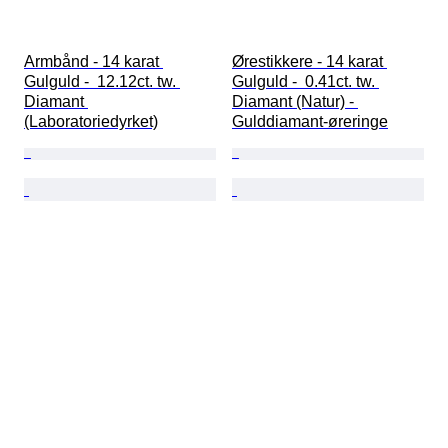
Armbånd - 14 karat 
Ørestikkere - 14 karat 
Gulguld -  12.12ct. tw. 
Gulguld -  0.41ct. tw. 
Diamant 
Diamant (Natur) - 
(Laboratoriedyrket)
Gulddiamant-øreringe