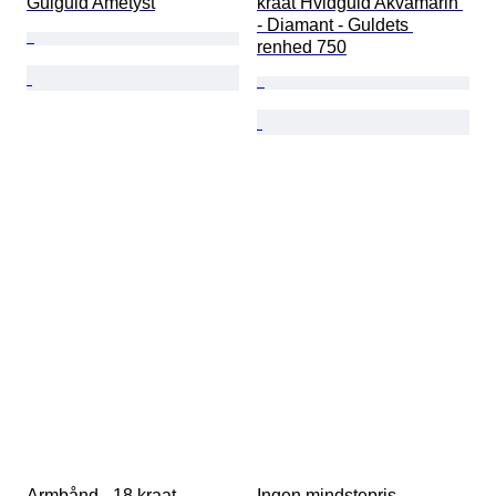
Gulguld Ametyst
kraat Hvidguld Akvamarin 
- Diamant - Guldets 
renhed 750
Armbånd - 18 kraat 
Ingen mindstepris - 