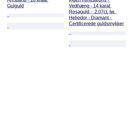
Gulguld
Vedhæng - 14 karat 
Rosaguld -  2.07ct. tw. 
Heliodor - Diamant - 
Certificerede guldsmykker