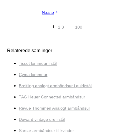
Næste
1
2
3
…
100
Relaterede samlinger
Tissot lommeur i stål
Cyma lommeur
Breitling analogt armbåndsur i guld/stål
TAG Heuer Connected armbåndsur
Revue Thommen Analogt armbåndsur
Duward vintage ure i stål
Sarcar armbåndsur til kvinder