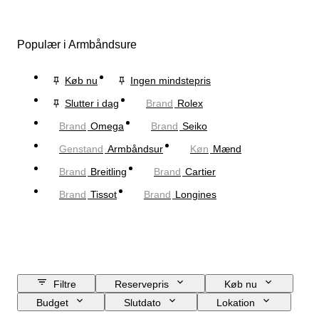
Populær i Armbåndsure
Køb nu
Ingen mindstepris
Slutter i dag
Brand
Rolex
Brand
Omega
Brand
Seiko
Genstand
Armbåndsur
Køn
Mænd
Brand
Breitling
Brand
Cartier
Brand
Tissot
Brand
Longines
Filtre
Reservepris
Køb nu
Budget
Slutdato
Lokation