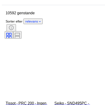
Brand
Urkassens diameter
Urremmens længde
Genstand
10592 genstande
Oprindelsesland
Materiale
Køn
Tilstand
Periode
Sorter efter
relevans
Certificering
Emne
Stil
Bind
Udgave
Sprog
Farve
Urværk
Æra
Urremmens materiale
Størrelse på genstand
Diamanttype
Model
Tissot - PRC 200 - Ingen 
Seiko - SND495PC - 