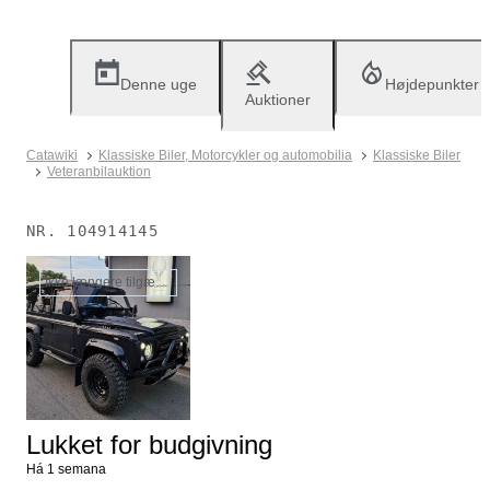
Denne uge
Højdepunkter
Auktioner
Catawiki
Klassiske Biler, Motorcykler og automobilia
Klassiske Biler
Veteranbilauktion
NR.
104914145
Ikke længere tilgængelig
Lukket for budgivning
Há 1 semana