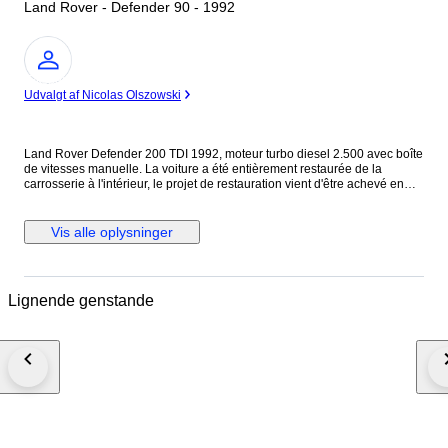
Land Rover - Defender 90 - 1992
Ekspert
Udvalgt af Nicolas Olszowski
Land Rover Defender 200 TDI 1992, moteur turbo diesel 2.500 avec boîte
de vitesses manuelle. La voiture a été entièrement restaurée de la
carrosserie à l'intérieur, le projet de restauration vient d'être achevé en
juin 2023 en Italie (ancienne CG). La carrosserie et la peinture sont en
excellent état, sans trace de choc ni de rouille. Elle est en très bon état
mécanique, en juin 2023 une révision a été effectuée avec remplacement
Vis alle oplysninger
de l'huile moteur, du filtre à huile, du filtre à carburant et du filtre à air. La
distribution a été vérifiée mais n'a pas été modifiée. Elle sort de révision
avec facture à l’appui pour passer le contrôle technique et avoir la CG
française. Le tuyau d'échappement a été remplacé par un nouveau. Elle
Lignende genstande
ne présente aucun défaut électrique, la mécanique est en ordre à
l'exception d'un léger suintement d'huile au niveau des joints du moteur,
mais cela est très courant pour une voiture de cet âge et de cette taille.
Elle était bleue à l'origine, mais a été repeinte en noir brillant avec des
jantes noires. Extérieurement, le capot a été remplacé par un capot en
fibre de verre provenant du modèle Puma, la calandre a été redessinée et
elle est équipée de phares à DEL entièrement restaurés et d'un passage
de roue arrière. Grilles de protection en amande sur les pare-chocs avant,
grilles de seuil de porte et bas de caisse. Pneus et amortisseurs arrière
neufs. Volant en bois. Un système d'infodivertissement avec un écran de