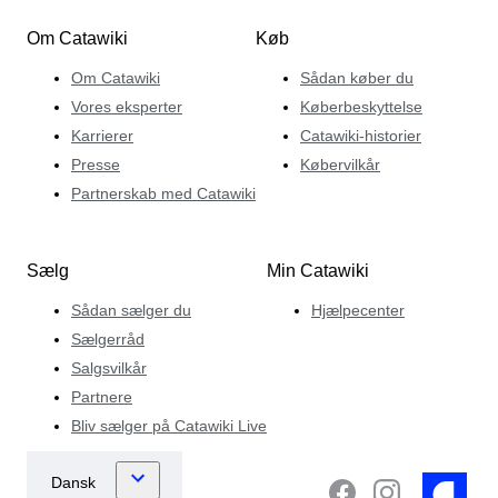
Om Catawiki
Køb
Om Catawiki
Sådan køber du
Vores eksperter
Køberbeskyttelse
Karrierer
Catawiki-historier
Presse
Købervilkår
Partnerskab med Catawiki
Sælg
Min Catawiki
Sådan sælger du
Hjælpecenter
Sælgerråd
Salgsvilkår
Partnere
Bliv sælger på Catawiki Live