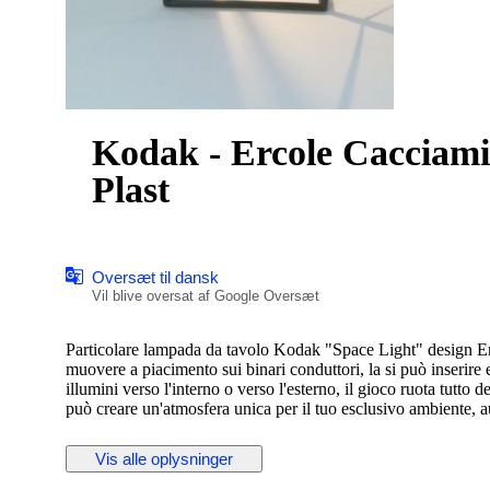
Kodak - Ercole Cacciami
Plast
Oversæt til dansk
Vil blive oversat af Google Oversæt
Particolare lampada da tavolo Kodak "Space Light" design Erc
muovere a piacimento sui binari conduttori, la si può inserire e
illumini verso l'interno o verso l'esterno, il gioco ruota tutto d
può creare un'atmosfera unica per il tuo esclusivo ambiente, autentica anni 80 nuova mai utilizzata
scatola originale con le istruzioni, le foto sono dimostrative d
Dimensioni circa cm 22 x 22 x 22
Vis alle oplysninger
La spedizione verrà effettuata in pacco sigillato e internamente
trasporto, una volta spedito il pacco verrà inviato all'acquirent