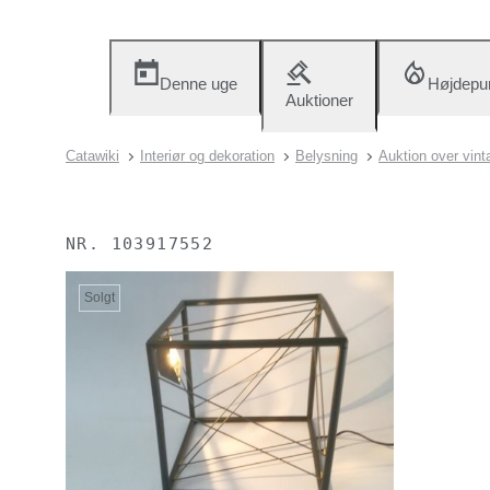
Denne uge
Højdepu
Auktioner
Catawiki
Interiør og dekoration
Belysning
Auktion over vint
NR.
103917552
Solgt