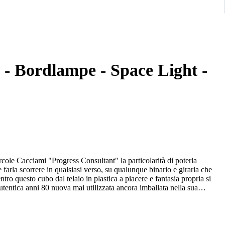
 - Bordlampe - Space Light -
ole Cacciami "Progress Consultant" la particolarità di poterla
 farla scorrere in qualsiasi verso, su qualunque binario e girarla che
entro questo cubo dal telaio in plastica a piacere e fantasia propria si
 ancora imballata nella sua
i un'altra lampada uguale di mia proprietà.
 rivestito in pluribol per evitare danni alla merce durante il
e il numero di tracciabilità.