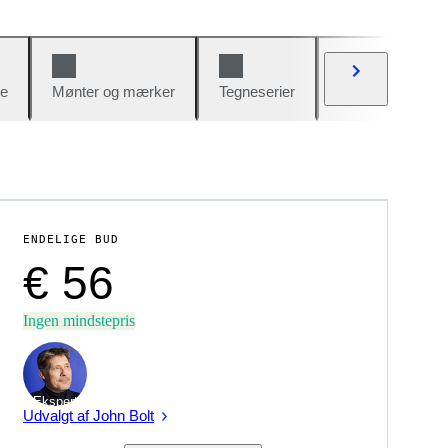
e
Mønter og mærker
Tegneserier
Biler og cykler
ENDELIGE BUD
€ 56
Ingen mindstepris
Ekspert
Udvalgt af John Bolt