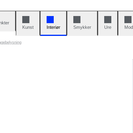
nkter
Kunst
Interiør
Smykker
Ure
Mod
agebelysning