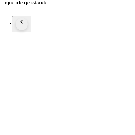
Lignende genstande
Le eventuali spese doganali sono a carico dell'acquirente.