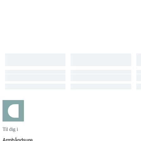
Til dig i
Armbåndsure