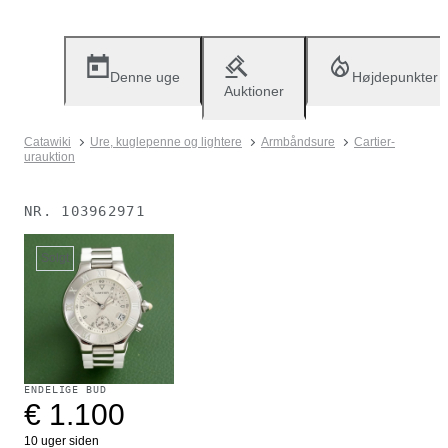
Denne uge
Højdepunkter
Auktioner
Catawiki
Ure, kuglepenne og lightere
Armbåndsure
Cartier-
urauktion
NR.
103962971
Solgt
ENDELIGE BUD
€ 1.100
10 uger siden