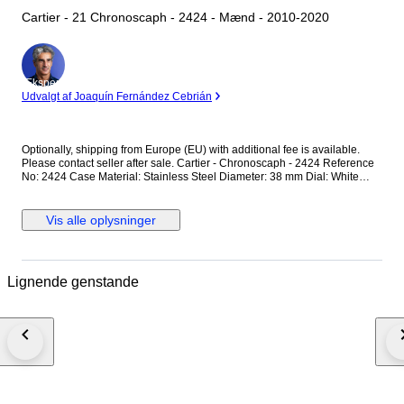
Cartier - 21 Chronoscaph - 2424 - Mænd - 2010-2020
Ekspert
Udvalgt af Joaquín Fernández Cebrián
Optionally, shipping from Europe (EU) with additional fee is available.
Please contact seller after sale. Cartier - Chronoscaph - 2424 Reference
No: 2424 Case Material: Stainless Steel Diameter: 38 mm Dial: White
Colour Original Cartier Dial with Chronoscaph Glass: Scracth Resistant
Sapphire (Crystal) glass Bracelet: Original Cartier Rubber Strap / Fits up
to 17.5-18 cm wrist approximately Clasp: Hidden Deployment Case Back:
Vis alle oplysninger
Solid Condition: Worn & Very good condition Movement: Quartz
Functions: Hour, Minute,Second and Date with Chronograph Extras: No
Box / No Paper (The box that appears in the photos is my shooting
platform.) **I will use FedEX / Ups worldwide priority shipping to make
Lignende genstande
sure that the items finds you as soon as possible (takes usually 3-5 days
*we don't guarantee water resistance ** Receiver responsible with the
custom fees