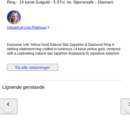
Ring - 14 karat Gulguld - 5.07ct. tw. Stjernesafir - Diamant
Ekspert
Udvalgt af Lina Plokhova
Exclusive 14K Yellow Gold Natural Star Sapphire & Diamond Ring A
striking statement ring crafted in luminous 14 karat yellow gold, centered
with a captivating natural star sapphire displaying its signature asterism
across a richly saturated oval surface. The gemstone is framed by a
brilliant halo of round diamonds, enhancing its celestial presence while
adding refined contrast and light. A bold yet elegant piece with impressive
Vis alle oplysninger
weight and presence on the hand. Metal: 14K Yellow Gold Stones:
Diamonds & Star Sapphire - Diamonds Carat Weight: 0.57 Carats, 19
stones - Star Sapphire: 9.5 mm x 7.5 mm, Approx. 4.5 carats Weight: 14
Grams Size: US 9.25 / EU 59 Condition: Excellent Shipping: Shipped by
Lignende genstande
DHL Express Worldwide, Estimated 2-3 Business Day Transit Time.