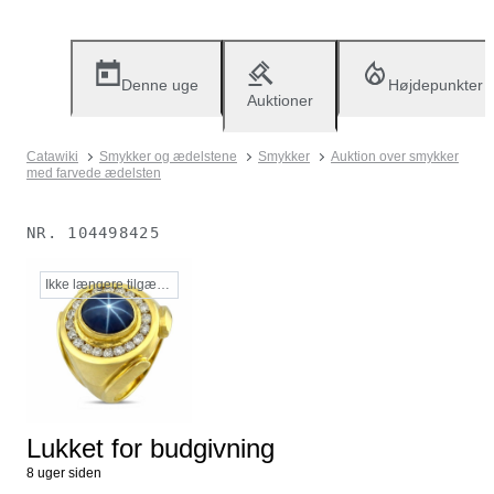
Denne uge
Højdepunkter
Auktioner
Catawiki
Smykker og ædelstene
Smykker
Auktion over smykker
med farvede ædelsten
NR.
104498425
Ikke længere tilgængelig
Lukket for budgivning
8 uger siden