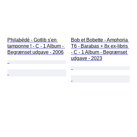
Philabédé - Gotlib s'en 
Bob et Bobette - Amphoria 
tamponne ! - C - 1 Album - 
T6 - Barabas + 8x ex-libris 
Begrænset udgave - 2006
- C - 1 Album - Begrænset 
udgave - 2023