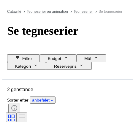
Catawiki
Tegneserier og animation
Tegneserier
Se tegneserier
Se tegneserier
Filtre
Budget
Mål
Kategori
Reservepris
Slutdato
Lokation
Brand
Genstand
Materiale
Køn
2 genstande
Tilstand
Periode
Urværk
Urkassens diameter
Sorter efter
anbefalet
Urremmens materiale