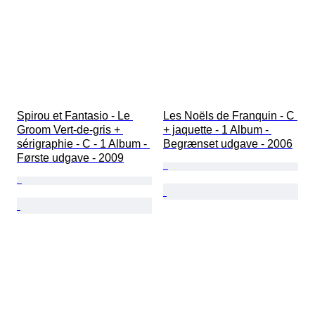
Spirou et Fantasio - Le 
Les Noëls de Franquin - C 
Groom Vert-de-gris + 
+ jaquette - 1 Album - 
sérigraphie - C - 1 Album - 
Begrænset udgave - 2006
Første udgave - 2009