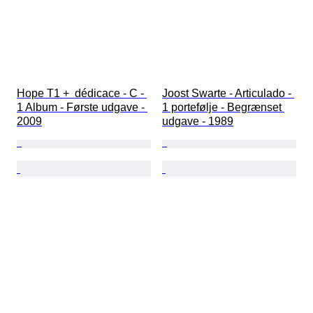
Hope T1 +  dédicace - C - 
Joost Swarte - Articulado - 
1 Album - Første udgave - 
1 portefølje - Begrænset 
2009
udgave - 1989