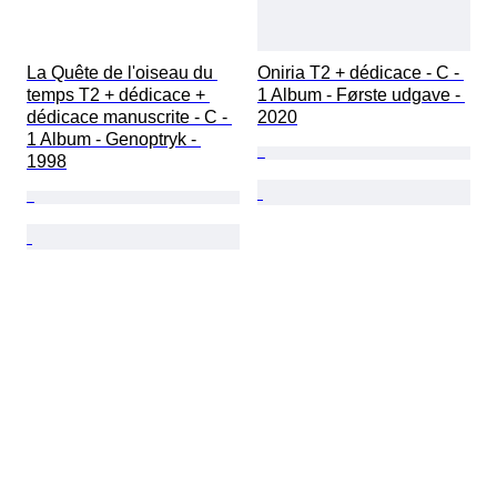
La Quête de l'oiseau du 
Oniria T2 + dédicace - C - 
temps T2 + dédicace + 
1 Album - Første udgave - 
dédicace manuscrite - C - 
2020
1 Album - Genoptryk - 
1998