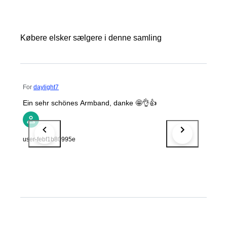
Købere elsker sælgere i denne samling
For
daylight7
Ein sehr schönes Armband, danke 🤩👌👍
user-febf1b80995e